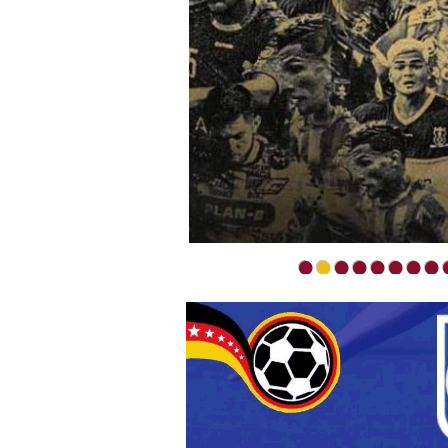
•
•
•
•
•
•
•
•