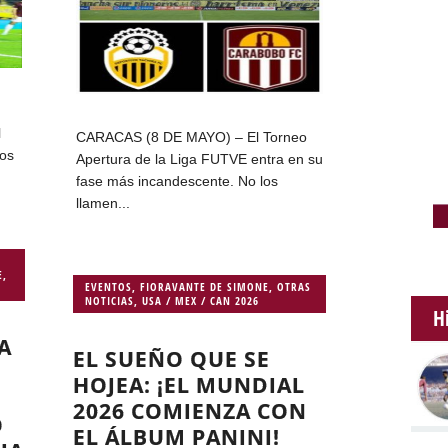
l
CARACAS (8 DE MAYO) – El Torneo
dos
Apertura de la Liga FUTVE entra en su
fase más incandescente. No los
llamen...
E
,
EVENTOS
,
FIORAVANTE DE SIMONE
,
OTRAS
NOTICIAS
,
USA / MEX / CAN 2026
H
A
EL SUEÑO QUE SE
HOJEA: ¡EL MUNDIAL
2026 COMIENZA CON
O
EL ÁLBUM PANINI!