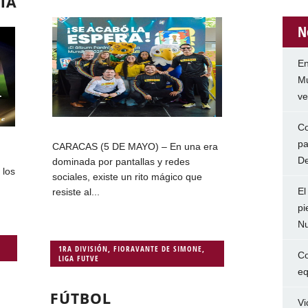
IA
N
En
Mu
ve
Co
pa
CARACAS (5 DE MAYO) – En una era
De
dominada por pantallas y redes
 los
sociales, existe un rito mágico que
El
resiste al...
pi
Nu
1RA DIVISIÓN
,
FIORAVANTE DE SIMONE
,
Co
LIGA FUTVE
eq
FÚTBOL
Vi