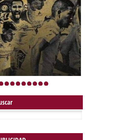
•
•
•
•
•
•
•
•
•
uscar
r: