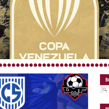
•
•
•
•
•
•
•
•
•
•
•
•
•
•
•
•
•
•
•
•
•
•
•
•
•
B
Busca