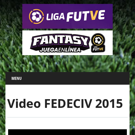
Main menu
Skip
MENU
to
content
Video FEDECIV 2015