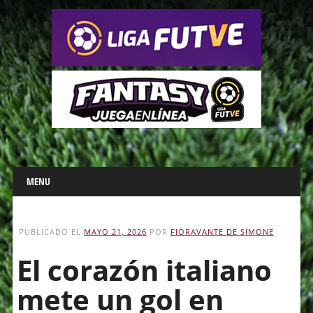
Main menu
Skip
MENU
to
content
PUBLICADO EL
MAYO 21, 2026
POR
FIORAVANTE DE SIMONE
El corazón italiano
mete un gol en