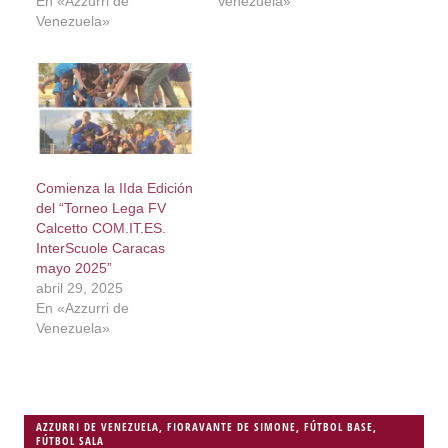
En «Azzurri de
Venezuela»
Venezuela»
Comienza la IIda Edición
del “Torneo Lega FV
Calcetto COM.IT.ES.
InterScuole Caracas
mayo 2025”
abril 29, 2025
En «Azzurri de
Venezuela»
AZZURRI DE VENEZUELA
,
FIORAVANTE DE SIMONE
,
FÚTBOL BASE
,
FÚTBOL SALA