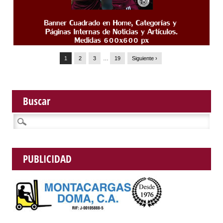
1
2
3
…
19
Siguiente ›
Buscar
Buscar:
PUBLICIDAD