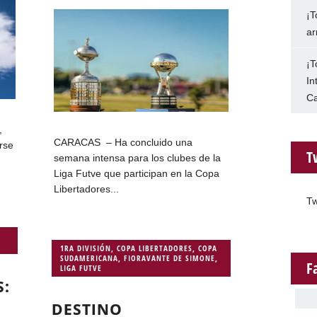
¡T
ar
¡T
In
Ca
,
CARACAS – Ha concluido una
arse
T
semana intensa para los clubes de la
Liga Futve que participan en la Copa
Libertadores...
Tw
1RA DIVISIÓN
,
COPA LIBERTADORES
,
COPA
SUDAMERICANA
,
FIORAVANTE DE SIMONE
,
F
LIGA FUTVE
S:
DESTINO