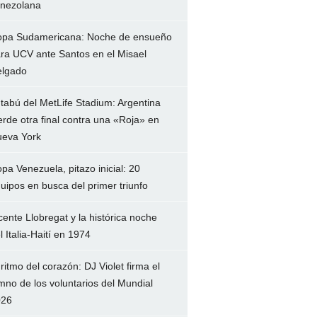
nezolana
pa Sudamericana: Noche de ensueño
ra UCV ante Santos en el Misael
lgado
 tabú del MetLife Stadium: Argentina
erde otra final contra una «Roja» en
eva York
pa Venezuela, pitazo inicial: 20
uipos en busca del primer triunfo
cente Llobregat y la histórica noche
l Italia-Haití en 1974
 ritmo del corazón: DJ Violet firma el
mno de los voluntarios del Mundial
026