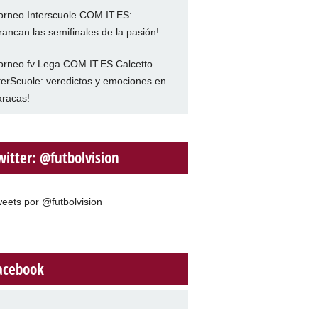
orneo Interscuole COM.IT.ES:
rancan las semifinales de la pasión!
orneo fv Lega COM.IT.ES Calcetto
terScuole: veredictos y emociones en
racas!
witter: @futbolvision
eets por @futbolvision
acebook