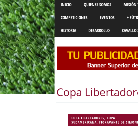
Main menu
Skip
INICIO
QUIENES SOMOS
MISIÓN 
to
content
COMPETICIONES
EVENTOS
+ FÚT
HISTORIA
DESARROLLO
CAVALLO 
Copa Libertador
COPA LIBERTADORES
,
COPA
SUDAMERICANA
,
FIORAVANTE DE SIMON