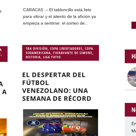
CARACAS – El tabloncillo está listo
s
para vibrar y el aliento de la afición ya
empieza a sentirse: el sorteo de...
1RA DIVISIÓN
,
COPA LIBERTADORES
,
COPA
A
SUDAMERICANA
,
FIORAVANTE DE SIMONE
,
E
,
H
HISTORIA
,
LIGA FUTVE
EL DESPERTAR DEL
FÚTBOL
A
VENEZOLANO: UNA
 A
SEMANA DE RÉCORD
N
En
Mu