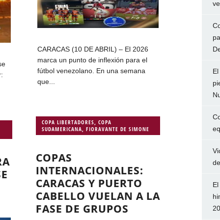
ve
Co
pa
De
CARACAS (10 DE ABRIL) – El 2026
marca un punto de inflexión para el
se
fútbol venezolano. En una semana
El
r:
que...
pi
Nu
Co
COPA LIBERTADORES
,
COPA
eq
SUDAMERICANA
,
FIORAVANTE DE SIMONE
Vi
COPAS
RA
de
INTERNACIONALES:
SE
CARACAS Y PUERTO
El
CABELLO VUELAN A LA
hi
FASE DE GRUPOS
2