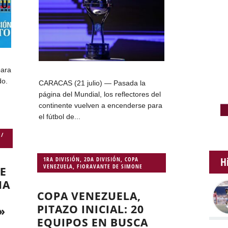
ara
do.
CARACAS (21 julio) — Pasada la
página del Mundial, los reflectores del
continente vuelven a encenderse para
el fútbol de...
 /
H
1RA DIVISIÓN
,
2DA DIVISIÓN
,
COPA
VENEZUELA
,
FIORAVANTE DE SIMONE
FE
NA
COPA VENEZUELA,
PITAZO INICIAL: 20
»
EQUIPOS EN BUSCA