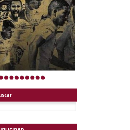
•
•
•
•
•
•
•
•
•
uscar
r: