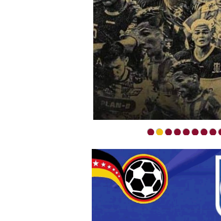
•
•
•
•
•
•
•
•