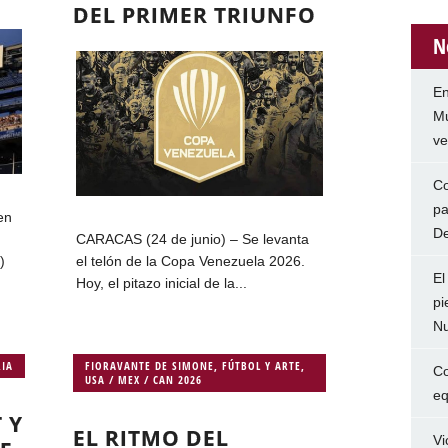
DEL PRIMER TRIUNFO
N
En
Mu
ve
Co
pa
en
De
CARACAS (24 de junio) – Se levanta
)
el telón de la Copa Venezuela 2026.
El
Hoy, el pitazo inicial de la...
pi
Nu
RIA
FIORAVANTE DE SIMONE
,
FÚTBOL Y ARTE
,
Co
USA / MEX / CAN 2026
eq
 Y
EL RITMO DEL
Vi