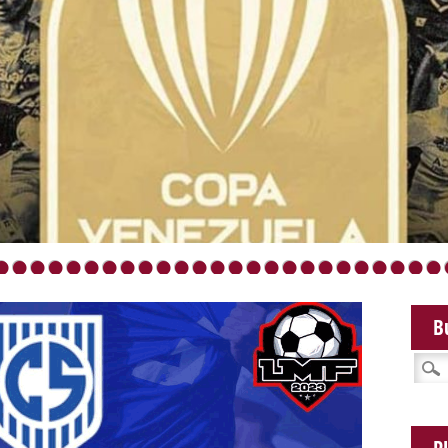
•
•
•
•
•
•
•
•
•
•
•
•
•
•
•
•
•
•
•
•
•
•
•
•
•
B
Busca