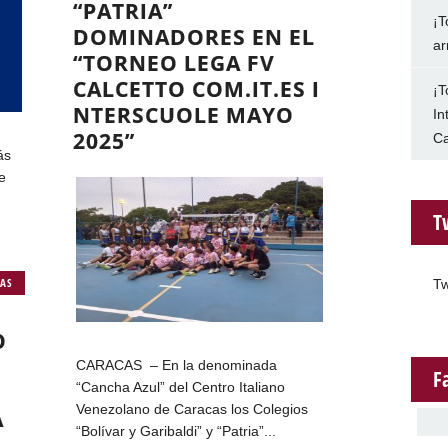
“PATRIA”
¡T
DOMINADORES EN EL
ar
“TORNEO LEGA FV
CALCETTO COM.IT.ES I
¡T
NTERSCUOLE MAYO
In
2025”
Ca
ás
e
T
IAS
Tw
O
CARACAS – En la denominada
F
“Cancha Azul” del Centro Italiano
Venezolano de Caracas los Colegios
A
“Bolívar y Garibaldi” y “Patria”...