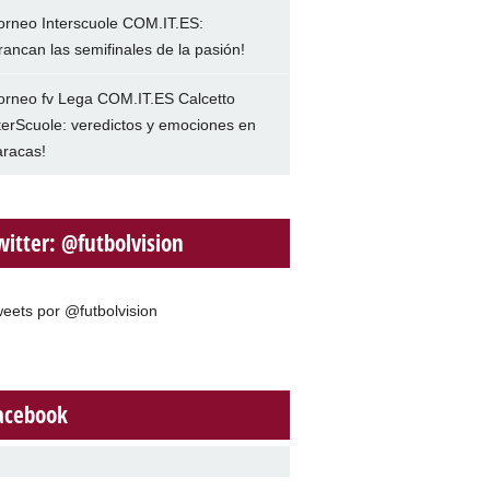
orneo Interscuole COM.IT.ES:
rancan las semifinales de la pasión!
orneo fv Lega COM.IT.ES Calcetto
terScuole: veredictos y emociones en
racas!
witter: @futbolvision
eets por @futbolvision
acebook