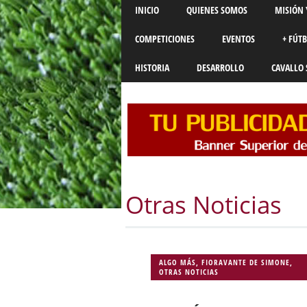
Main menu
Skip
INICIO
QUIENES SOMOS
MISIÓN 
to
content
COMPETICIONES
EVENTOS
+ FÚT
HISTORIA
DESARROLLO
CAVALLO 
Otras Noticias
ALGO MÁS
,
FIORAVANTE DE SIMONE
,
OTRAS NOTICIAS