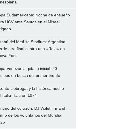
nezolana
pa Sudamericana: Noche de ensueño
ra UCV ante Santos en el Misael
lgado
 tabú del MetLife Stadium: Argentina
erde otra final contra una «Roja» en
eva York
pa Venezuela, pitazo inicial: 20
uipos en busca del primer triunfo
cente Llobregat y la histórica noche
l Italia-Haití en 1974
 ritmo del corazón: DJ Violet firma el
mno de los voluntarios del Mundial
026