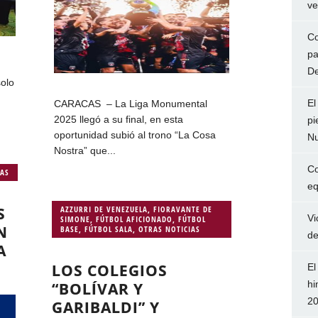
ve
Co
pa
De
solo
El
CARACAS – La Liga Monumental
2025 llegó a su final, en esta
pi
oportunidad subió al trono “La Cosa
Nu
Nostra” que...
Co
IAS
eq
S
AZZURRI DE VENEZUELA
,
FIORAVANTE DE
Vi
SIMONE
,
FÚTBOL AFICIONADO
,
FÚTBOL
N
BASE
,
FÚTBOL SALA
,
OTRAS NOTICIAS
de
A
LOS COLEGIOS
El
hi
“BOLÍVAR Y
2
GARIBALDI” Y