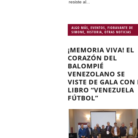
resiste al...
ALGO MÁS
,
EVENTOS
,
FIORAVANTE DE
SIMONE
,
HISTORIA
,
OTRAS NOTICIAS
¡MEMORIA VIVA! EL
CORAZÓN DEL
BALOMPIÉ
VENEZOLANO SE
VISTE DE GALA CON 
LIBRO “VENEZUELA
FÚTBOL”