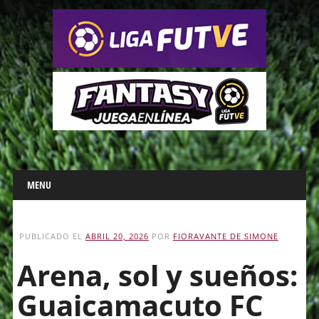
Main menu
Skip
MENU
to
content
PUBLICADO EL
ABRIL 20, 2026
POR
FIORAVANTE DE SIMONE
Arena, sol y sueños:
Guaicamacuto FC