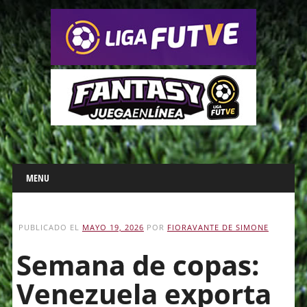
Main menu
Skip
MENU
to
content
PUBLICADO EL
MAYO 19, 2026
POR
FIORAVANTE DE SIMONE
Semana de copas:
Venezuela exporta