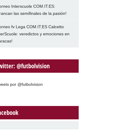
orneo Interscuole COM.IT.ES:
rancan las semifinales de la pasión!
orneo fv Lega COM.IT.ES Calcetto
terScuole: veredictos y emociones en
racas!
witter: @futbolvision
eets por @futbolvision
acebook