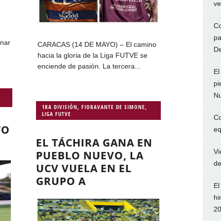
ve
Co
pa
inar
CARACAS (14 DE MAYO) – El camino
De
hacia la gloria de la Liga FUTVE se
enciende de pasión. La tercera...
El
pi
Nu
1RA DIVISIÓN
,
FIORAVANTE DE SIMONE
,
LIGA FUTVE
Co
TO
eq
EL TÁCHIRA GANA EN
Vi
PUEBLO NUEVO, LA
de
UCV VUELA EN EL
GRUPO A
El
hi
2