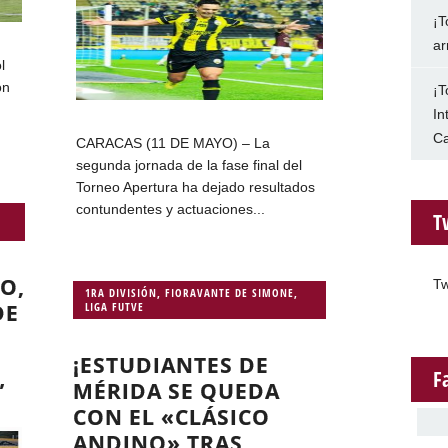
¡T
ar
l
on
¡T
In
Ca
CARACAS (11 DE MAYO) – La
segunda jornada de la fase final del
Torneo Apertura ha dejado resultados
contundentes y actuaciones...
T
O,
Tw
1RA DIVISIÓN
,
FIORAVANTE DE SIMONE
,
DE
LIGA FUTVE
¡ESTUDIANTES DE
F
”
MÉRIDA SE QUEDA
CON EL «CLÁSICO
ANDINO» TRAS