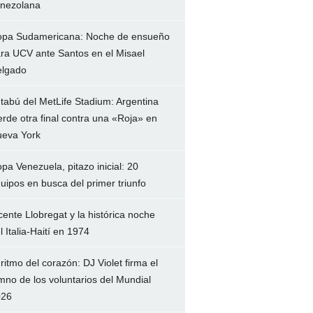
nezolana
pa Sudamericana: Noche de ensueño
ra UCV ante Santos en el Misael
lgado
 tabú del MetLife Stadium: Argentina
erde otra final contra una «Roja» en
eva York
pa Venezuela, pitazo inicial: 20
uipos en busca del primer triunfo
cente Llobregat y la histórica noche
l Italia-Haití en 1974
 ritmo del corazón: DJ Violet firma el
mno de los voluntarios del Mundial
026