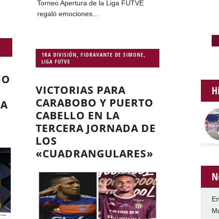
Torneo Apertura de la Liga FUTVE
regaló emociones...
1RA DIVISIÓN
,
FIORAVANTE DE SIMONE
,
LIGA FUTVE
NO
VICTORIAS PARA
H
CARABOBO Y PUERTO
DA
CABELLO EN LA
TERCERA JORNADA DE
LOS
«CUADRANGULARES»
N
En
Mu