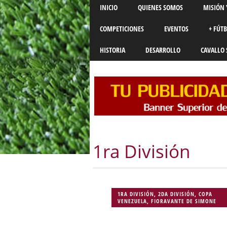
Main menu
Skip
INICIO
QUIENES SOMOS
MISIÓN 
to
content
COMPETICIONES
EVENTOS
+ FÚT
HISTORIA
DESARROLLO
CAVALLO 
1ra División
1RA DIVISIÓN
,
2DA DIVISIÓN
,
COPA
VENEZUELA
,
FIORAVANTE DE SIMONE