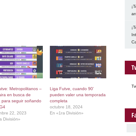
¡T
ar
¡T
In
Ca
T
Tw
utve: Metropolitanos –
Liga Futve, cuando 90’
ira en busca de
pueden valer una temporada
ia para seguir soñando
completa
 G4
octubre 18, 2024
mbre 22, 2023
En «1ra División»
F
a División»