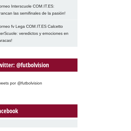
orneo Interscuole COM.IT.ES:
rancan las semifinales de la pasión!
orneo fv Lega COM.IT.ES Calcetto
terScuole: veredictos y emociones en
racas!
witter: @futbolvision
eets por @futbolvision
acebook