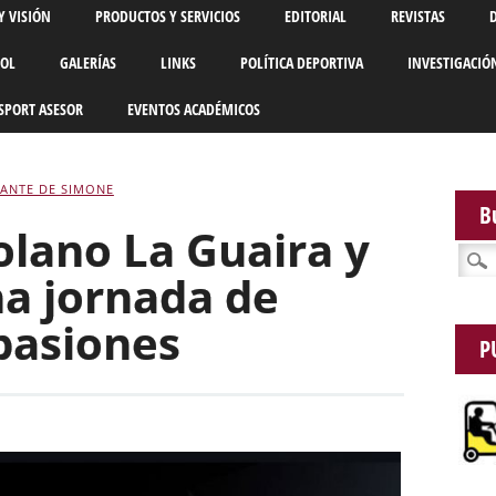
Y VISIÓN
PRODUCTOS Y SERVICIOS
EDITORIAL
REVISTAS
BOL
GALERÍAS
LINKS
POLÍTICA DEPORTIVA
INVESTIGACIÓ
SPORT ASESOR
EVENTOS ACADÉMICOS
ANTE DE SIMONE
B
olano La Guaira y
Busca
a jornada de
pasiones
P