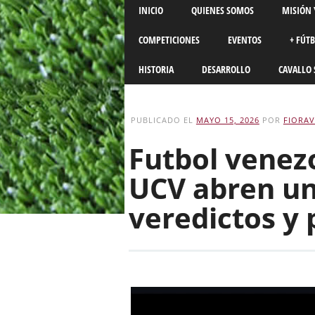
Main menu
Skip
INICIO
QUIENES SOMOS
MISIÓN 
to
content
COMPETICIONES
EVENTOS
+ FÚT
HISTORIA
DESARROLLO
CAVALLO 
PUBLICADO EL
MAYO 15, 2026
POR
FIORAV
Futbol venez
UCV abren un
veredictos y 