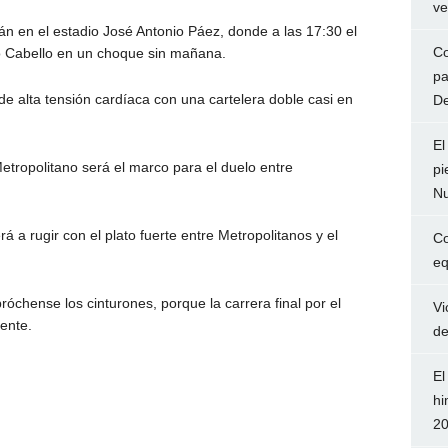
ve
án en el estadio José Antonio Páez, donde a las 17:30 el
Co
o Cabello en un
choque sin mañana
.
pa
 de alta tensión cardíaca con una cartelera doble casi en
De
El
etropolitano será el marco para el duelo entre
pi
Nu
á a rugir con el plato fuerte entre Metropolitanos y el
Co
eq
róchense los cinturones, porque la carrera final por el
Vi
ente.
de
El
hi
2