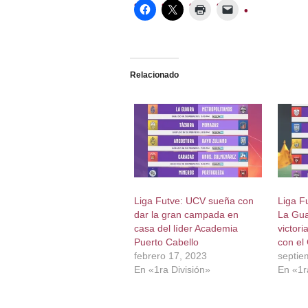
Relacionado
Liga Futve: UCV sueña con
Liga F
dar la gran campada en
La Gua
casa del líder Academia
victor
Puerto Cabello
con el
febrero 17, 2023
septie
En «1ra División»
En «1r