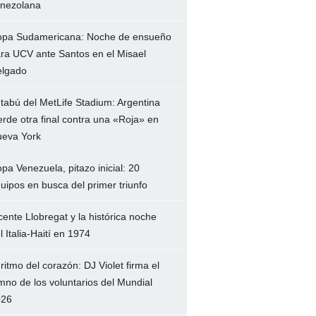
nezolana
pa Sudamericana: Noche de ensueño
ra UCV ante Santos en el Misael
lgado
 tabú del MetLife Stadium: Argentina
erde otra final contra una «Roja» en
eva York
pa Venezuela, pitazo inicial: 20
uipos en busca del primer triunfo
cente Llobregat y la histórica noche
l Italia-Haití en 1974
 ritmo del corazón: DJ Violet firma el
mno de los voluntarios del Mundial
026