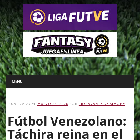
Main menu
Skip
MENU
to
content
PUBLICADO EL
MARZO 24, 2026
POR
FIORAVANTE DE SIMONE
Fútbol Venezolano:
Táchira reina en el