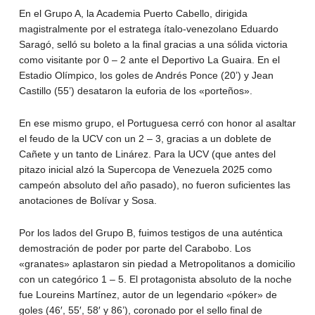
En el Grupo A, la Academia Puerto Cabello, dirigida
magistralmente por el estratega ítalo-venezolano Eduardo
Saragó, selló su boleto a la final gracias a una sólida victoria
como visitante por 0 – 2 ante el Deportivo La Guaira. En el
Estadio Olímpico, los goles de Andrés Ponce (20’) y Jean
Castillo (55’) desataron la euforia de los «porteños».
En ese mismo grupo, el Portuguesa cerró con honor al asaltar
el feudo de la UCV con un 2 – 3, gracias a un doblete de
Cañete y un tanto de Linárez. Para la UCV (que antes del
pitazo inicial alzó la Supercopa de Venezuela 2025 como
campeón absoluto del año pasado), no fueron suficientes las
anotaciones de Bolívar y Sosa.
Por los lados del Grupo B, fuimos testigos de una auténtica
demostración de poder por parte del Carabobo. Los
«granates» aplastaron sin piedad a Metropolitanos a domicilio
con un categórico 1 – 5. El protagonista absoluto de la noche
fue Loureins Martínez, autor de un legendario «póker» de
goles (46′, 55′, 58′ y 86’), coronado por el sello final de