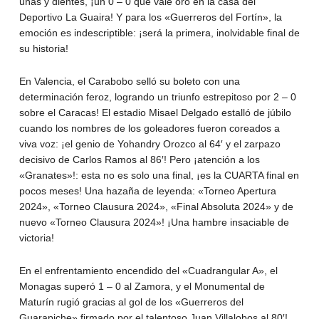
uñas y dientes, ¡un 0 – 0 que vale oro en la casa del
Deportivo La Guaira! Y para los «Guerreros del Fortín», la
emoción es indescriptible: ¡será la primera, inolvidable final de
su historia!
En Valencia, el Carabobo selló su boleto con una
determinación feroz, logrando un triunfo estrepitoso por 2 – 0
sobre el Caracas! El estadio Misael Delgado estalló de júbilo
cuando los nombres de los goleadores fueron coreados a
viva voz: ¡el genio de Yohandry Orozco al 64′ y el zarpazo
decisivo de Carlos Ramos al 86′! Pero ¡atención a los
«Granates»!: esta no es solo una final, ¡es la CUARTA final en
pocos meses! Una hazaña de leyenda: «Torneo Apertura
2024», «Torneo Clausura 2024», «Final Absoluta 2024» y de
nuevo «Torneo Clausura 2024»! ¡Una hambre insaciable de
victoria!
En el enfrentamiento encendido del «Cuadrangular A», el
Monagas superó 1 – 0 al Zamora, y el Monumental de
Maturín rugió gracias al gol de los «Guerreros del
Guarapiche» firmado por el talentoso Juan Villalobos al 80′!