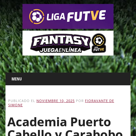
Main menu
Skip
MENU
to
content
PUBLICADO EL
NOVIEMBRE 10, 2025
POR
FIORAVANTE DE
SIMONE
Academia Puerto
Cabello y Carabobo