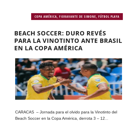
COPA AMÉRICA
,
FIORAVANTE DE SIMONE
,
FÚTBOL PLAYA
BEACH SOCCER: DURO REVÉS
PARA LA VINOTINTO ANTE BRASIL
EN LA COPA AMÉRICA
CARACAS – Jornada para el olvido para la Vinotinto del
Beach Soccer en la Copa América, derrota 3 – 12...