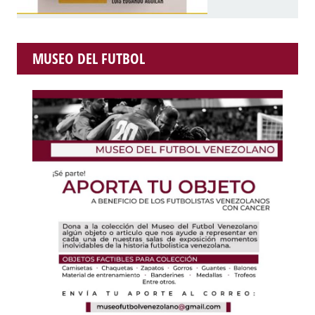
MUSEO DEL FUTBOL