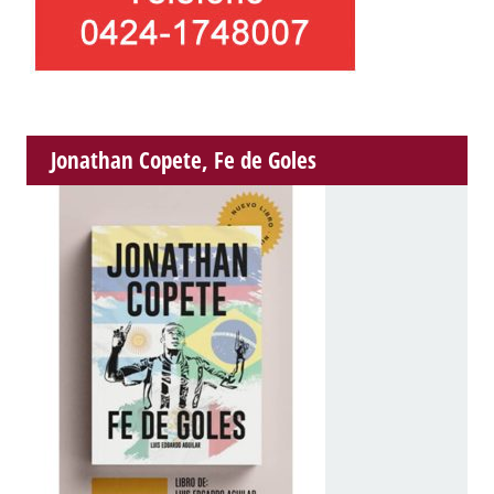
Jonathan Copete, Fe de Goles