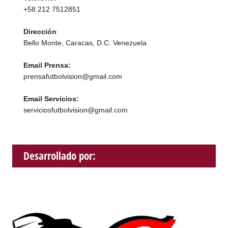
+58 212 7512851
Dirección
:
Bello Monte, Caracas, D.C. Venezuela
Email Prensa:
prensafutbolvision@gmail.com
Email Servicios:
serviciosfutbolvision@gmail.com
Desarrollado por: