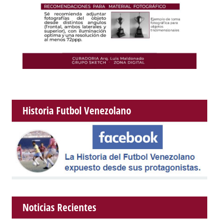
Historia Futbol Venezolano
Noticias Recientes