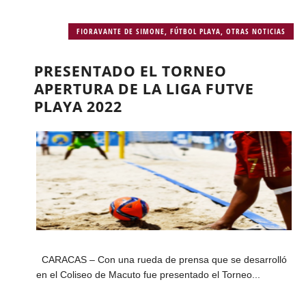
FIORAVANTE DE SIMONE
,
FÚTBOL PLAYA
,
OTRAS NOTICIAS
PRESENTADO EL TORNEO
APERTURA DE LA LIGA FUTVE
PLAYA 2022
CARACAS – Con una rueda de prensa que se desarrolló
en el Coliseo de Macuto fue presentado el Torneo...