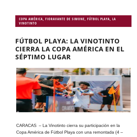
COPA AMÉRICA
,
FIORAVANTE DE SIMONE
,
FÚTBOL PLAYA
,
LA
VINOTINTO
FÚTBOL PLAYA: LA VINOTINTO
CIERRA LA COPA AMÉRICA EN EL
SÉPTIMO LUGAR
CARACAS – La Vinotinto cierra su participación en la
Copa América de Fútbol Playa con una remontada (4 –