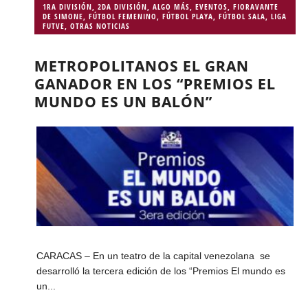
1RA DIVISIÓN
,
2DA DIVISIÓN
,
ALGO MÁS
,
EVENTOS
,
FIORAVANTE
DE SIMONE
,
FÚTBOL FEMENINO
,
FÚTBOL PLAYA
,
FÚTBOL SALA
,
LIGA
FUTVE
,
OTRAS NOTICIAS
METROPOLITANOS EL GRAN
GANADOR EN LOS “PREMIOS EL
MUNDO ES UN BALÓN”
CARACAS – En un teatro de la capital venezolana se
desarrolló la tercera edición de los “Premios El mundo es
un...