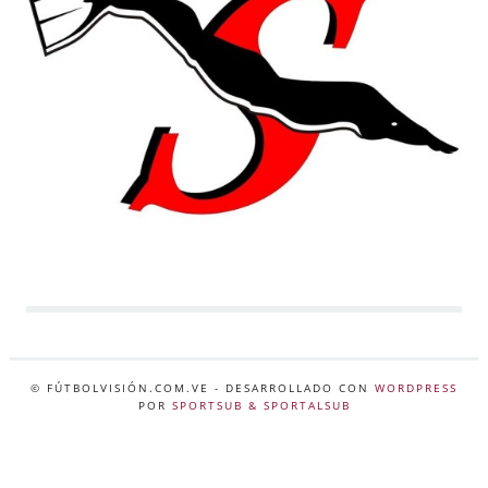
© FÚTBOLVISIÓN.COM.VE
- DESARROLLADO CON
WORDPRESS
POR
SPORTSUB & SPORTALSUB