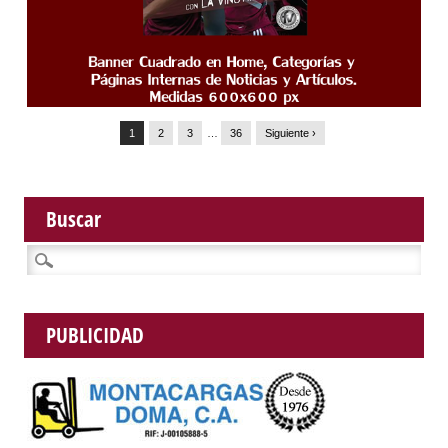
1
2
3
…
36
Siguiente ›
Buscar
Buscar:
PUBLICIDAD