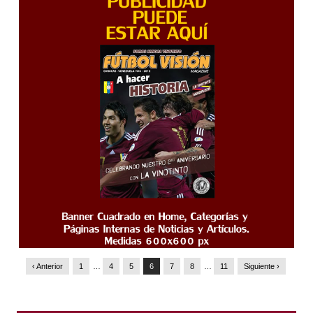
‹ Anterior
1
…
4
5
6
7
8
…
11
Siguiente ›