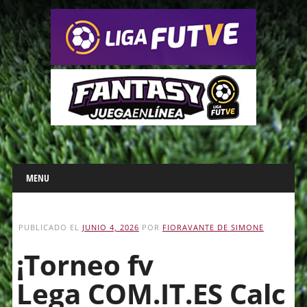
Main menu
Skip
MENU
to
content
PUBLICADO EL
JUNIO 4, 2026
POR
FIORAVANTE DE SIMONE
¡Torneo fv
Lega COM.IT.ES Calc