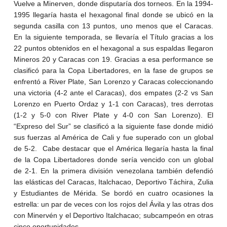
Vuelve a Minerven, donde disputaría dos torneos. En la 1994-
1995 llegaría hasta el hexagonal final donde se ubicó en la
segunda casilla con 13 puntos, uno menos que el Caracas.
En la siguiente temporada, se llevaría el Título gracias a los
22 puntos obtenidos en el hexagonal a sus espaldas llegaron
Mineros 20 y Caracas con 19. Gracias a esa performance se
clasificó para la Copa Libertadores, en la fase de grupos se
enfrentó a River Plate, San Lorenzo y Caracas coleccionando
una victoria (4-2 ante el Caracas), dos empates (2-2 vs San
Lorenzo en Puerto Ordaz y 1-1 con Caracas), tres derrotas
(1-2 y 5-0 con River Plate y 4-0 con San Lorenzo). El
“Expreso del Sur” se clasificó a la siguiente fase donde midió
sus fuerzas al América de Cali y fue superado con un global
de 5-2. Cabe destacar que el América llegaría hasta la final
de la Copa Libertadores donde sería vencido con un global
de 2-1. En la primera división venezolana también defendió
las elásticas del Caracas, Italchacao, Deportivo Táchira, Zulia
y Estudiantes de Mérida. Se bordó en cuatro ocasiones la
estrella: un par de veces con los rojos del Ávila y las otras dos
con Minervén y el Deportivo Italchacao; subcampeón en otras
cinco oportunidades.