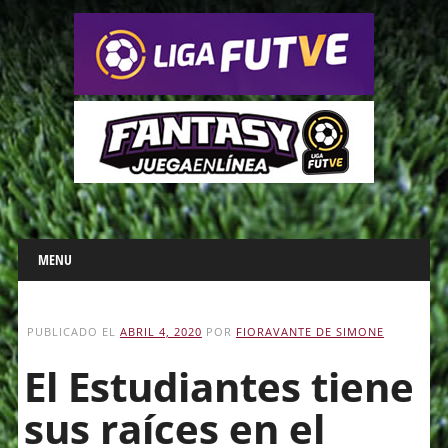
Main menu
Skip
MENU
to
content
PUBLICADO EL
ABRIL 4, 2020
POR
FIORAVANTE DE SIMONE
El Estudiantes tiene
sus raíces en el