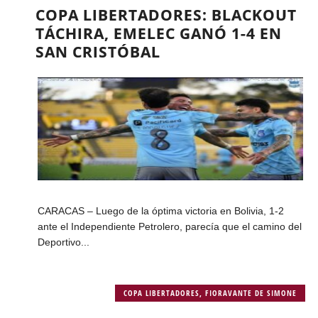
COPA LIBERTADORES: BLACKOUT
TÁCHIRA, EMELEC GANÓ 1-4 EN
SAN CRISTÓBAL
CARACAS – Luego de la óptima victoria en Bolivia, 1-2
ante el Independiente Petrolero, parecía que el camino del
Deportivo...
COPA LIBERTADORES
,
FIORAVANTE DE SIMONE