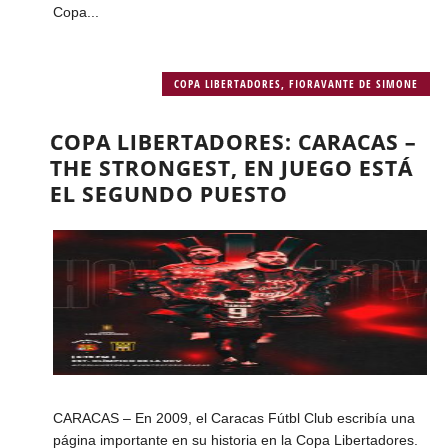
Copa...
COPA LIBERTADORES
,
FIORAVANTE DE SIMONE
COPA LIBERTADORES: CARACAS –
THE STRONGEST, EN JUEGO ESTÁ
EL SEGUNDO PUESTO
CARACAS – En 2009, el Caracas Fútbl Club escribía una
página importante en su historia en la Copa Libertadores.