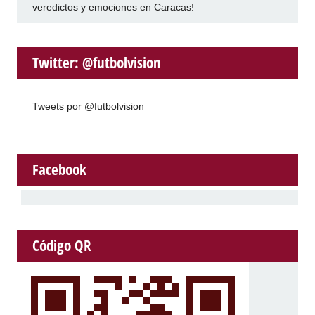
veredictos y emociones en Caracas!
Twitter: @futbolvision
Tweets por @futbolvision
Facebook
Código QR