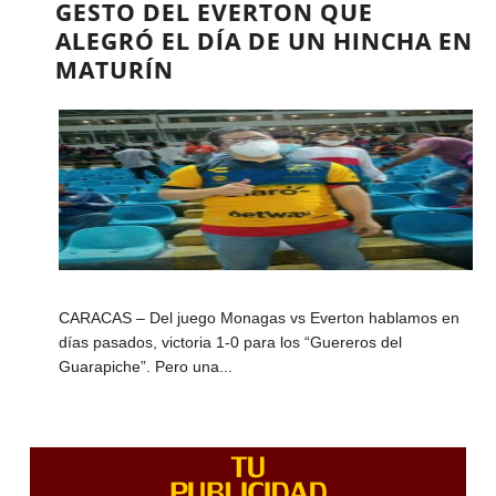
GESTO DEL EVERTON QUE
ALEGRÓ EL DÍA DE UN HINCHA EN
MATURÍN
CARACAS – Del juego Monagas vs Everton hablamos en
días pasados, victoria 1-0 para los “Guereros del
Guarapiche”. Pero una...