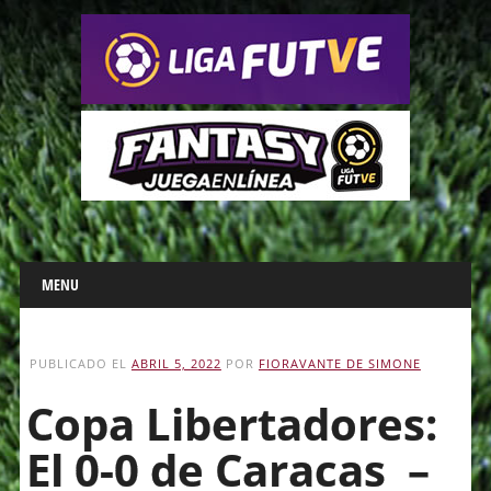
Main menu
Skip
MENU
to
content
PUBLICADO EL
ABRIL 5, 2022
POR
FIORAVANTE DE SIMONE
Copa Libertadores:
El 0-0 de Caracas –