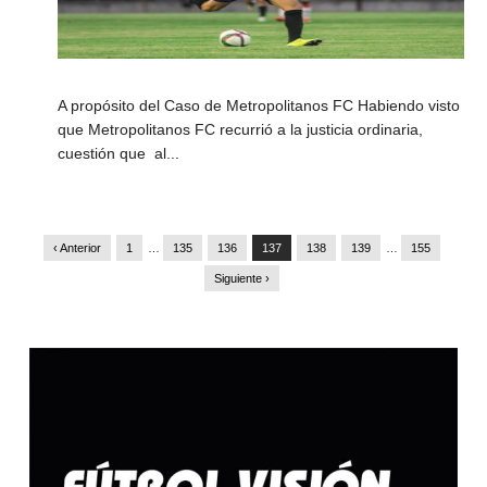
A propósito del Caso de Metropolitanos FC Habiendo visto
que Metropolitanos FC recurrió a la justicia ordinaria,
cuestión que al...
‹ Anterior
1
…
135
136
137
138
139
…
155
Siguiente ›