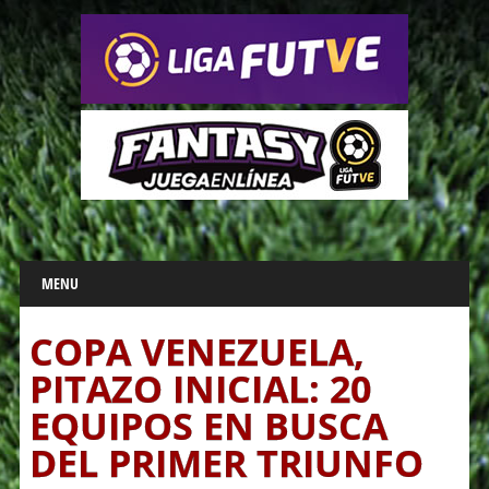
Main menu
Skip
MENU
to
content
COPA VENEZUELA,
PITAZO INICIAL: 20
EQUIPOS EN BUSCA
DEL PRIMER TRIUNFO