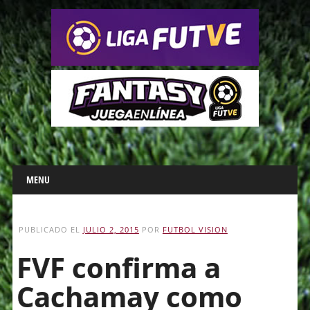
Main menu
Skip
MENU
to
content
PUBLICADO EL
JULIO 2, 2015
POR
FUTBOL VISION
FVF confirma a
Cachamay como