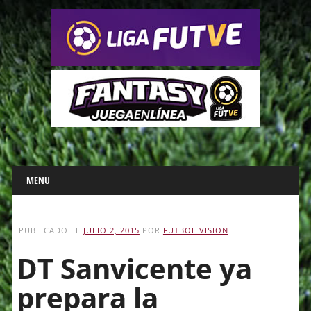
Main menu
Skip
MENU
to
content
PUBLICADO EL
JULIO 2, 2015
POR
FUTBOL VISION
DT Sanvicente ya
prepara la