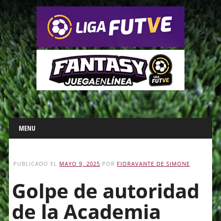
Main menu
Skip
MENU
to
content
PUBLICADO EL
MAYO 9, 2025
POR
FIORAVANTE DE SIMONE
Golpe de autoridad
de la Academia