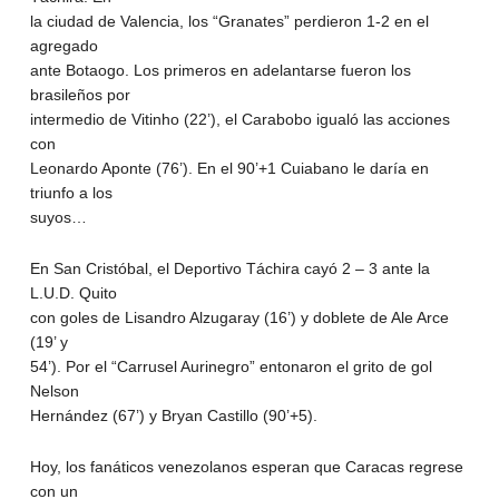
la ciudad de Valencia, los “Granates” perdieron 1-2 en el
agregado
ante Botaogo. Los primeros en adelantarse fueron los
brasileños por
intermedio de Vitinho (22’), el Carabobo igualó las acciones
con
Leonardo Aponte (76’). En el 90’+1 Cuiabano le daría en
triunfo a los
suyos…
En San Cristóbal, el Deportivo Táchira cayó 2 – 3 ante la
L.U.D. Quito
con goles de Lisandro Alzugaray (16’) y doblete de Ale Arce
(19’ y
54’). Por el “Carrusel Aurinegro” entonaron el grito de gol
Nelson
Hernández (67’) y Bryan Castillo (90’+5).
Hoy, los fanáticos venezolanos esperan que Caracas regrese
con un