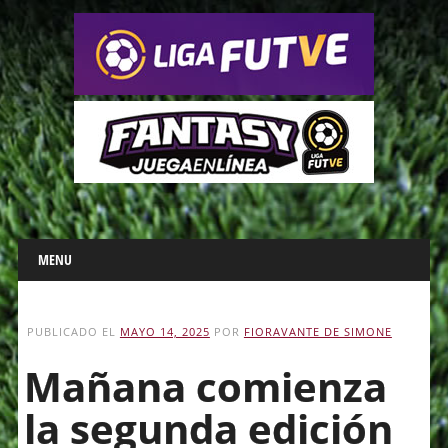
Main menu
Skip
MENU
to
content
PUBLICADO EL
MAYO 14, 2025
POR
FIORAVANTE DE SIMONE
Mañana comienza
la segunda edición