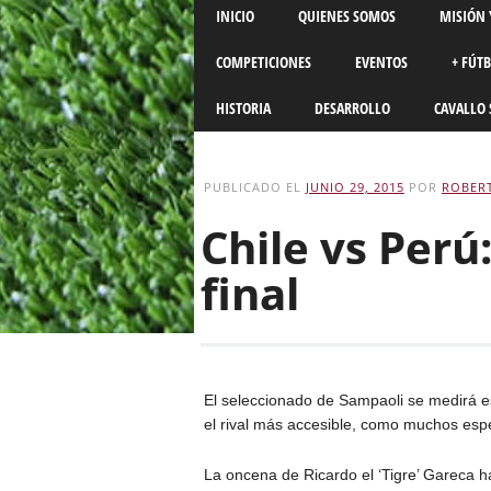
Main menu
Skip
INICIO
QUIENES SOMOS
MISIÓN 
to
content
COMPETICIONES
EVENTOS
+ FÚT
HISTORIA
DESARROLLO
CAVALLO 
PUBLICADO EL
JUNIO 29, 2015
POR
ROBER
Chile vs Perú
final
El seleccionado de Sampaoli se medirá e
el rival más accesible, como muchos esp
La oncena de Ricardo el ‘Tigre’ Gareca h