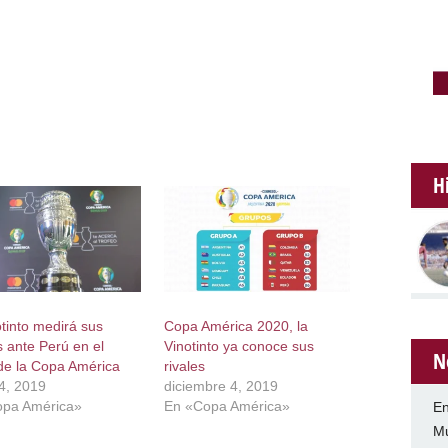
H
otinto medirá sus
Copa América 2020, la
s ante Perú en el
Vinotinto ya conoce sus
N
de la Copa América
rivales
14, 2019
diciembre 4, 2019
opa América»
En «Copa América»
En
Mu