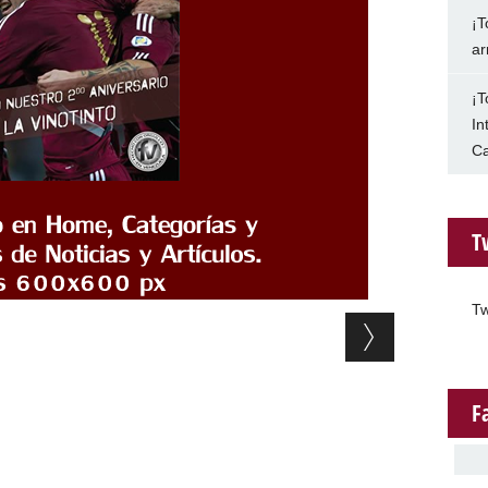
¡T
ar
¡T
In
Ca
T
Tw
F