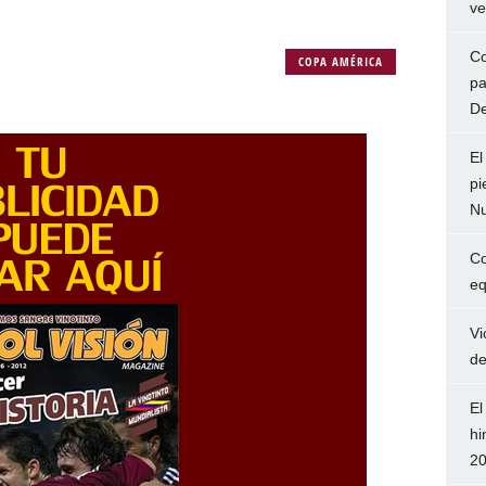
ve
Co
COPA AMÉRICA
pa
De
El
pi
Nu
Co
eq
Vi
de
El
hi
2