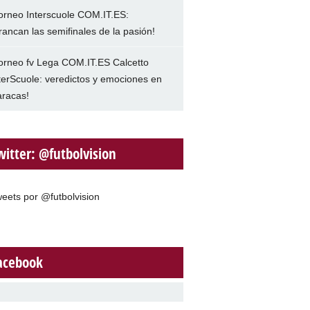
orneo Interscuole COM.IT.ES:
rancan las semifinales de la pasión!
orneo fv Lega COM.IT.ES Calcetto
terScuole: veredictos y emociones en
racas!
witter: @futbolvision
eets por @futbolvision
acebook