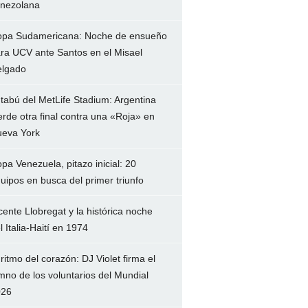
nezolana
pa Sudamericana: Noche de ensueño
ra UCV ante Santos en el Misael
lgado
 tabú del MetLife Stadium: Argentina
erde otra final contra una «Roja» en
eva York
pa Venezuela, pitazo inicial: 20
uipos en busca del primer triunfo
cente Llobregat y la histórica noche
l Italia-Haití en 1974
 ritmo del corazón: DJ Violet firma el
mno de los voluntarios del Mundial
026