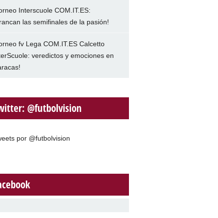
orneo Interscuole COM.IT.ES:
rancan las semifinales de la pasión!
orneo fv Lega COM.IT.ES Calcetto
terScuole: veredictos y emociones en
racas!
witter: @futbolvision
eets por @futbolvision
acebook