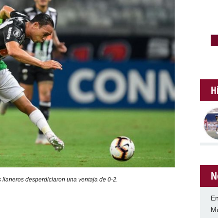
H
N
os llaneros desperdiciaron una ventaja de 0-2.
En
Mu