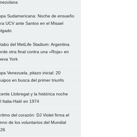
nezolana
pa Sudamericana: Noche de ensueño
ra UCV ante Santos en el Misael
lgado
 tabú del MetLife Stadium: Argentina
erde otra final contra una «Roja» en
eva York
pa Venezuela, pitazo inicial: 20
uipos en busca del primer triunfo
cente Llobregat y la histórica noche
l Italia-Haití en 1974
 ritmo del corazón: DJ Violet firma el
mno de los voluntarios del Mundial
026