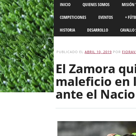
Main menu
Skip
INICIO
QUIENES SOMOS
MISIÓN 
to
content
COMPETICIONES
EVENTOS
+ FÚT
HISTORIA
DESARROLLO
CAVALLO 
PUBLICADO EL
ABRIL 10, 2019
POR
FIORAV
El Zamora qu
maleficio en 
ante el Nacio