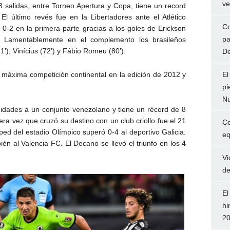
ve
8 salidas, entre Torneo Apertura y Copa, tiene un record
El último revés fue en la Libertadores ante el Atlético
Co
 0-2 en la primera parte gracias a los goles de Erickson
pa
’). Lamentablemente en el complemento los brasileños
), Vinícius (72’) y Fábio Romeu (80’).
De
El
a máxima competición continental en la edición de 2012 y
pi
Nu
idades a un conjunto venezolano y tiene un récord de 8
era vez que cruzó su destino con un club criollo fue el 21
Co
ed del estadio Olímpico superó 0-4 al deportivo Galicia.
eq
én al Valencia FC. El Decano se llevó el triunfo en los 4
Vi
de
El
hi
2