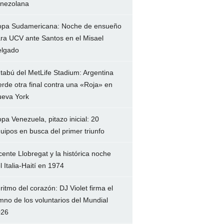
nezolana
pa Sudamericana: Noche de ensueño
ra UCV ante Santos en el Misael
lgado
 tabú del MetLife Stadium: Argentina
erde otra final contra una «Roja» en
eva York
pa Venezuela, pitazo inicial: 20
uipos en busca del primer triunfo
cente Llobregat y la histórica noche
l Italia-Haití en 1974
 ritmo del corazón: DJ Violet firma el
mno de los voluntarios del Mundial
026