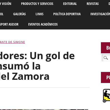
Y VISIÓN
PRODUCTOS Y SERVICIOS
EDITORIAL
REVISTAS
BOL
GALERÍAS
LINKS
POLÍTICA DEPORTIVA
INVESTIGACIÓ
SPORT ASESOR
EVENTOS ACADÉMICOS
ANTE DE SIMONE
B
ores: Un gol de
Busca
nsumó la
del Zamora
P