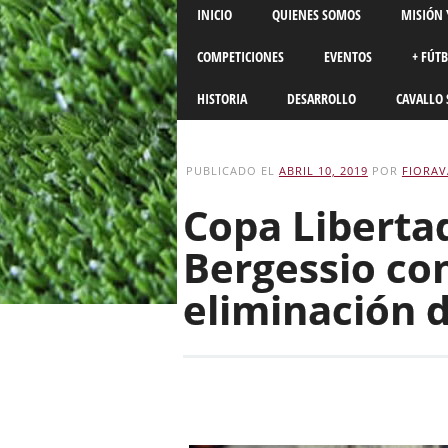
Main menu
Skip
INICIO
QUIENES SOMOS
MISIÓN 
to
content
COMPETICIONES
EVENTOS
+ FÚT
HISTORIA
DESARROLLO
CAVALLO 
PUBLICADO EL
ABRIL 10, 2019
POR
FIORAV
Copa Libertad
Bergessio co
eliminación 