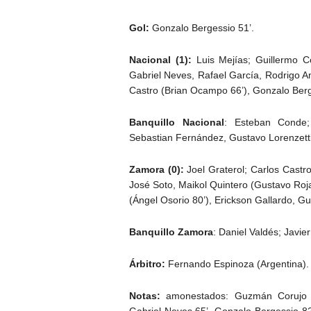
Gol:
Gonzalo Bergessio 51’.
Nacional (1):
Luis Mejías; Guillermo C
Gabriel Neves, Rafael García, Rodrigo A
Castro (Brian Ocampo 66’), Gonzalo Berge
Banquillo Nacional
: Esteban Conde;
Sebastian Fernández, Gustavo Lorenzetti
Zamora (0):
Joel Graterol; Carlos Castr
José Soto, Maikol Quintero (Gustavo Roj
(Ángel Osorio 80’), Erickson Gallardo, Gu
Banquillo Zamora
: Daniel Valdés; Javie
Árbitro:
Fernando Espinoza (Argentina).
Notas:
amonestados: Guzmán Corujo 42
Gabriel Neves 65’, Gonzalo Bergessio 82