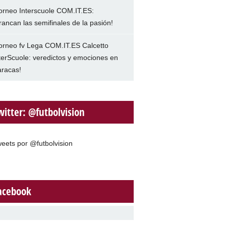
orneo Interscuole COM.IT.ES:
rancan las semifinales de la pasión!
orneo fv Lega COM.IT.ES Calcetto
terScuole: veredictos y emociones en
racas!
witter: @futbolvision
eets por @futbolvision
acebook