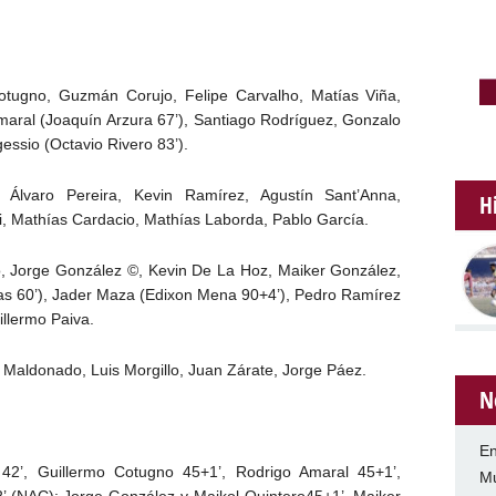
otugno, Guzmán Corujo, Felipe Carvalho, Matías Viña,
maral (Joaquín Arzura 67’), Santiago Rodríguez, Gonzalo
ssio (Octavio Rivero 83’).
 Álvaro Pereira, Kevin Ramírez, Agustín Sant’Anna,
H
, Mathías Cardacio, Mathías Laborda, Pablo García.
o, Jorge González ©, Kevin De La Hoz, Maiker González,
as 60’), Jader Maza (Edixon Mena 90+4’), Pedro Ramírez
illermo Paiva.
r Maldonado, Luis Morgillo, Juan Zárate, Jorge Páez.
N
En
’, Guillermo Cotugno 45+1’, Rodrigo Amaral 45+1’,
Mu
’ (NAC); Jorge González y Maikol Quintero45+1’, Maiker