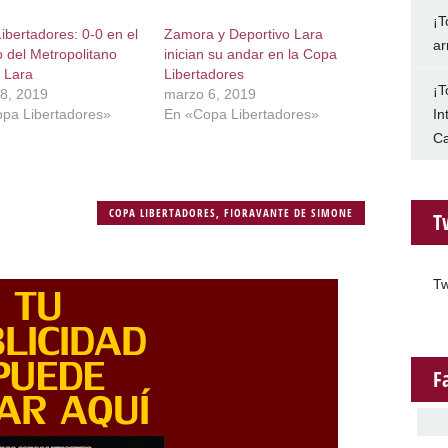
¡T
ibertadores: 0-0 en el
Zamora y Deportivo Lara
ar
o del Metropolitano
inician su andar en la Copa
l Lara
Libertadores
¡T
8, 2019
marzo 6, 2019
In
pa Libertadores»
En «Copa Libertadores»
Ca
COPA LIBERTADORES
,
FIORAVANTE DE SIMONE
T
Tw
F