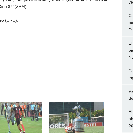
ve
Soto 84’ (ZAM).
Co
eo (URU).
pa
De
El
pi
Nu
Co
eq
Vi
de
El
hi
2