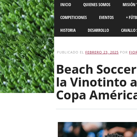
Main menu
Skip
INICIO
QUIENES SOMOS
MISIÓN 
to
content
COMPETICIONES
EVENTOS
+ FÚT
HISTORIA
DESARROLLO
CAVALLO 
PUBLICADO EL
FEBRERO 23, 2025
POR
FIO
Beach Soccer
la Vinotinto a
Copa Améric