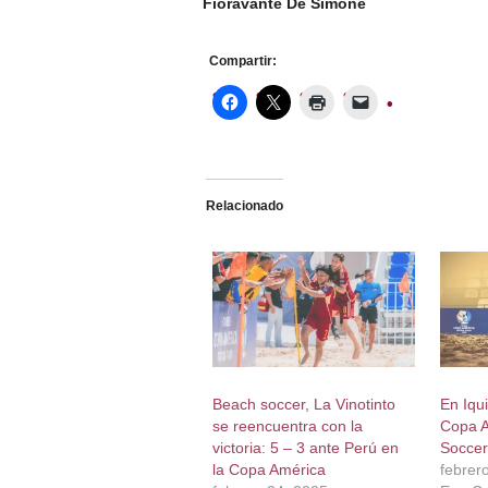
Fioravante De Simone
Compartir:
Relacionado
Beach soccer, La Vinotinto
En Iqu
se reencuentra con la
Copa A
victoria: 5 – 3 ante Perú en
Soccer
la Copa América
febrer