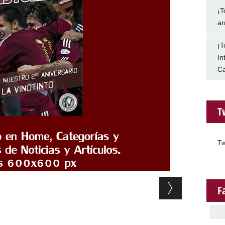
¡T
ar
¡T
In
Ca
T
Tw
F