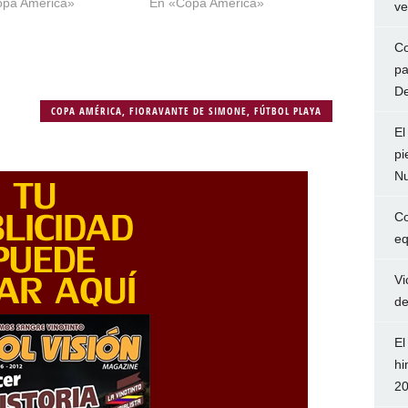
opa América»
En «Copa América»
ve
Co
pa
De
COPA AMÉRICA
,
FIORAVANTE DE SIMONE
,
FÚTBOL PLAYA
El
pi
Nu
Co
eq
Vi
de
El
hi
2