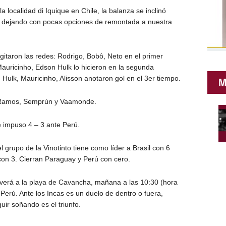
 localidad di Iquique en Chile, la balanza se inclinó
a dejando con pocas opciones de remontada a nuestra
itaron las redes: Rodrigo, Bobô, Neto en el primer
auricinho, Edson Hulk lo hicieron en la segunda
 Hulk, Mauricinho, Alisson anotaron gol en el 3er tiempo.
M
l Ramos, Semprún y Vaamonde.
e impuso 4 – 3 ante Perú.
l grupo de la Vinotinto tiene como líder a Brasil con 6
con 3. Cierran Paraguay y Perú con cero.
lverá a la playa de Cavancha, mañana a las 10:30 (hora
Perú. Ante los Incas es un duelo de dentro o fuera,
uir soñando es el triunfo.