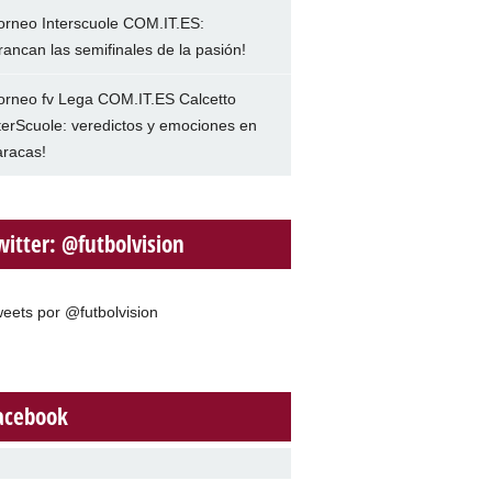
orneo Interscuole COM.IT.ES:
rancan las semifinales de la pasión!
orneo fv Lega COM.IT.ES Calcetto
terScuole: veredictos y emociones en
racas!
witter: @futbolvision
eets por @futbolvision
acebook