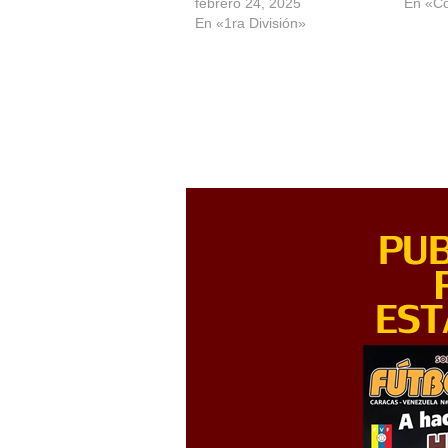
febrero 24, 2025
En «C
En «1ra División»