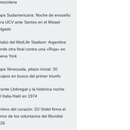
nezolana
pa Sudamericana: Noche de ensueño
ra UCV ante Santos en el Misael
lgado
 tabú del MetLife Stadium: Argentina
erde otra final contra una «Roja» en
eva York
pa Venezuela, pitazo inicial: 20
uipos en busca del primer triunfo
cente Llobregat y la histórica noche
l Italia-Haití en 1974
 ritmo del corazón: DJ Violet firma el
mno de los voluntarios del Mundial
026