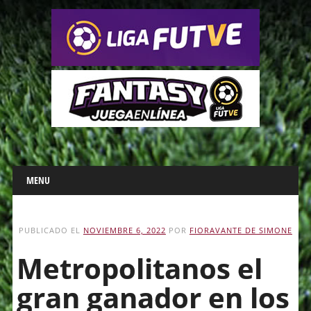
Main menu
Skip
MENU
to
content
PUBLICADO EL
NOVIEMBRE 6, 2022
POR
FIORAVANTE DE SIMONE
Metropolitanos el
gran ganador en los