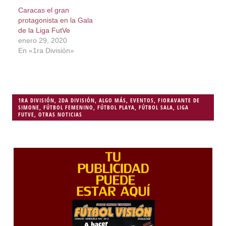
Caracas el gran
protagonista en la Gala
de la Liga FutVe
enero 29, 2020
En «1ra División»
1RA DIVISIÓN
,
2DA DIVISIÓN
,
ALGO MÁS
,
EVENTOS
,
FIORAVANTE DE
SIMONE
,
FÚTBOL FEMENINO
,
FÚTBOL PLAYA
,
FÚTBOL SALA
,
LIGA
FUTVE
,
OTRAS NOTICIAS