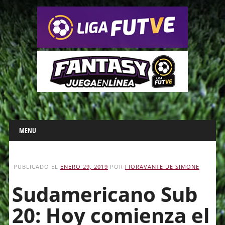
Main menu
Skip
MENU
to
content
PUBLICADO EL
ENERO 29, 2019
POR
FIORAVANTE DE SIMONE
Sudamericano Sub
20: Hoy comienza el