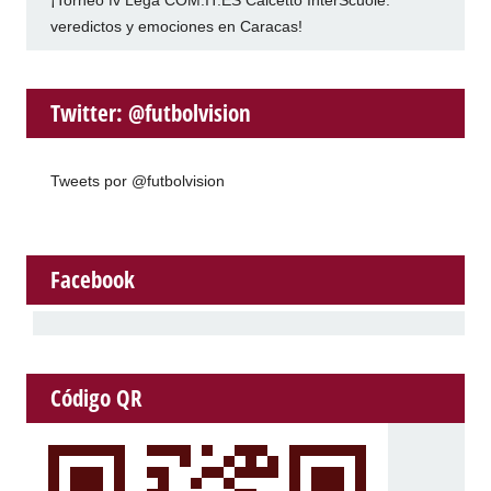
¡Torneo fv Lega COM.IT.ES Calcetto InterScuole:
veredictos y emociones en Caracas!
Twitter: @futbolvision
Tweets por @futbolvision
Facebook
Código QR