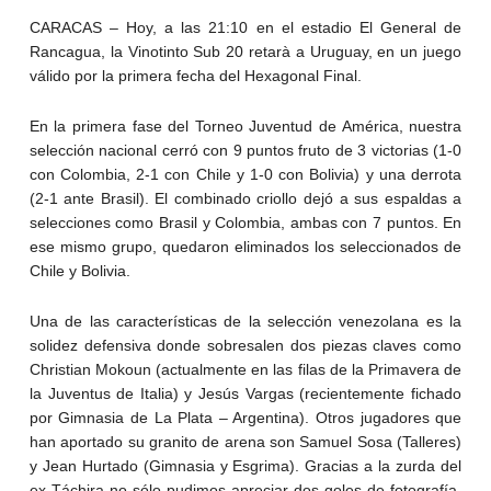
CARACAS – Hoy, a las 21:10 en el estadio El General de
Rancagua, la Vinotinto Sub 20 retarà a Uruguay, en un juego
válido por la primera fecha del Hexagonal Final.
En la primera fase del Torneo Juventud de América, nuestra
selección nacional cerró con 9 puntos fruto de 3 victorias (1-0
con Colombia, 2-1 con Chile y 1-0 con Bolivia) y una derrota
(2-1 ante Brasil). El combinado criollo dejó a sus espaldas a
selecciones como Brasil y Colombia, ambas con 7 puntos. En
ese mismo grupo, quedaron eliminados los seleccionados de
Chile y Bolivia.
Una de las características de la selección venezolana es la
solidez defensiva donde sobresalen dos piezas claves como
Christian Mokoun (actualmente en las filas de la Primavera de
la Juventus de Italia) y Jesús Vargas (recientemente fichado
por Gimnasia de La Plata – Argentina). Otros jugadores que
han aportado su granito de arena son Samuel Sosa (Talleres)
y Jean Hurtado (Gimnasia y Esgrima). Gracias a la zurda del
ex Táchira no sólo pudimos apreciar dos goles de fotografía,