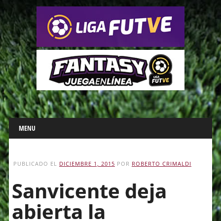
Main menu
Skip
MENU
to
content
PUBLICADO EL
DICIEMBRE 1, 2015
POR
ROBERTO CRIMALDI
Sanvicente deja
abierta la