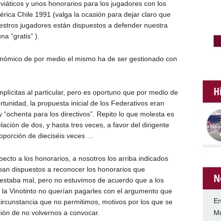
viáticos y unos honorarios para los jugadores con los
mérica Chile 1991 (valga la ocasión para dejar claro que
stros jugadores están dispuestos a defender nuestra
a “gratis” ).
nómico de por medio el mismo ha de ser gestionado con
H
plícitas al particular, pero es oportuno que por medio de
rtunidad, la propuesta inicial de los Federativos eran
y “ochenta para los directivos”. Repito lo que molesta es
ación de dos, y hasta tres veces, a favor del dirigente
roporción de dieciséis veces …
pecto a los honorarios, a nosotros los arriba indicados
ban dispuestos a reconocer los honorarios que
N
estaba mal, pero no estuvimos de acuerdo que a los
 la Vinotinto no querían pagarles con el argumento que
En
circunstancia que no permitimos, motivos por los que se
Mu
ión de no volvernos a convocar.