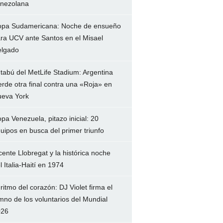
nezolana
pa Sudamericana: Noche de ensueño
ra UCV ante Santos en el Misael
lgado
 tabú del MetLife Stadium: Argentina
erde otra final contra una «Roja» en
eva York
pa Venezuela, pitazo inicial: 20
uipos en busca del primer triunfo
cente Llobregat y la histórica noche
l Italia-Haití en 1974
 ritmo del corazón: DJ Violet firma el
mno de los voluntarios del Mundial
026