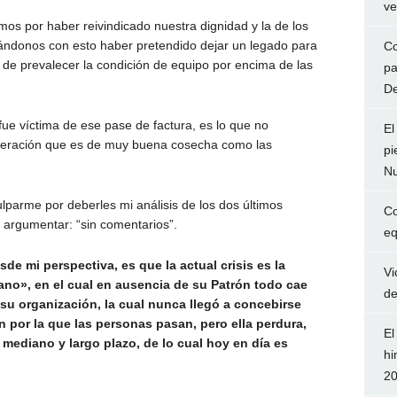
ve
mos por haber reivindicado nuestra dignidad y la de los
donos con esto haber pretendido dejar un legado para
Co
a de prevalecer la condición de equipo por encima de las
pa
De
fue víctima de ese pase de factura, es lo que no
El
eración que es de muy buena cosecha como las
pi
Nu
lparme por deberles mi análisis de los dos últimos
Co
 argumentar: “sin comentarios”.
eq
e mi perspectiva, es que la actual crisis es la
Vi
ano», en el cual en ausencia de su Patrón todo cae
de
 su organización, la cual nunca llegó a concebirse
 por la que las personas pasan, pero ella perdura,
El
mediano y largo plazo, de lo cual hoy en día es
hi
2