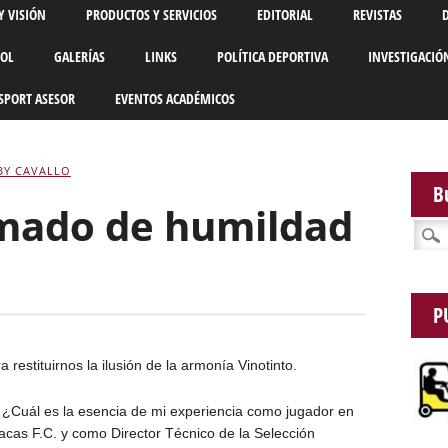
Y VISIÓN
PRODUCTOS Y SERVICIOS
EDITORIAL
REVISTAS
BOL
GALERÍAS
LINKS
POLÍTICA DEPORTIVA
INVESTIGACIÓ
SPORT ASESOR
EVENTOS ACADÉMICOS
BY CAVALLO
B
lamado de humildad
Busca
P
estituirnos la ilusión de la armonía Vinotinto.
¿Cuál es la esencia de mi experiencia como jugador en
racas F.C. y como Director Técnico de la Selección