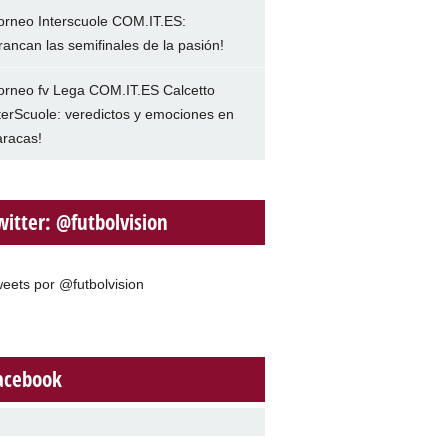
orneo Interscuole COM.IT.ES:
rancan las semifinales de la pasión!
orneo fv Lega COM.IT.ES Calcetto
terScuole: veredictos y emociones en
racas!
witter: @futbolvision
eets por @futbolvision
acebook