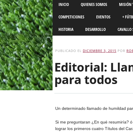
Main menu
Skip
INICIO
QUIENES SOMOS
MISIÓN 
to
content
COMPETICIONES
EVENTOS
+ FÚT
HISTORIA
DESARROLLO
CAVALLO 
PUBLICADO EL
DICIEMBRE 3, 2015
POR
RO
Editorial: L
para todos
Un determinado llamado de humildad para r
Si me preguntaran ¿En qué resumiría? ó 
lograr los primeros cuatro Títulos del Ca