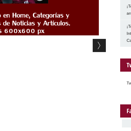
¡T
ar
¡T
In
Ca
T
Tw
F