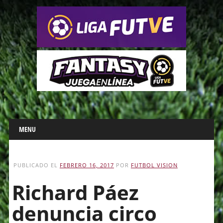
Main menu
Skip
MENU
to
content
PUBLICADO EL
FEBRERO 16, 2017
POR
FUTBOL VISION
Richard Páez
denuncia circo