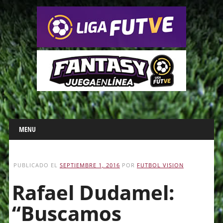
Main menu
Skip
MENU
to
content
PUBLICADO EL
SEPTIEMBRE 1, 2016
POR
FUTBOL VISION
Rafael Dudamel:
“Buscamos