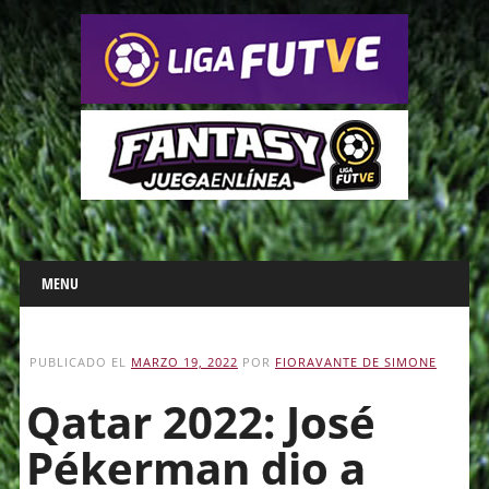
Main menu
Skip
MENU
to
content
PUBLICADO EL
MARZO 19, 2022
POR
FIORAVANTE DE SIMONE
Qatar 2022: José
Pékerman dio a