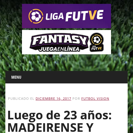
Main menu
Skip
MENU
to
content
PUBLICADO EL
DICIEMBRE 16, 2017
POR
FUTBOL VISION
Luego de 23 años:
MADEIRENSE Y