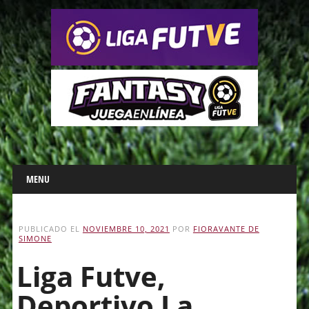
Main menu
Skip
MENU
to
content
PUBLICADO EL
NOVIEMBRE 10, 2021
POR
FIORAVANTE DE
SIMONE
Liga Futve,
Deportivo La