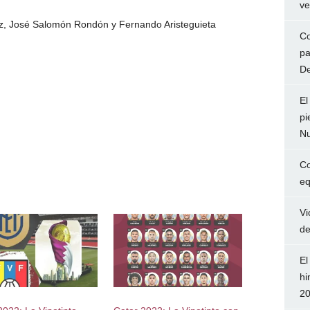
ve
z, José Salomón Rondón y Fernando Aristeguieta
Co
pa
De
El
pi
Nu
Co
eq
Vi
de
El
hi
2