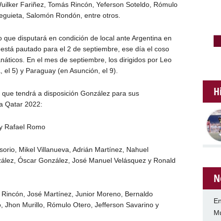
ilker Fariñez, Tomás Rincón, Yeferson Soteldo, Rómulo
teguieta, Salomón Rondón, entre otros.
go que disputará en condición de local ante Argentina en
 está pautado para el 2 de septiembre, ese día el coso
anáticos. En el mes de septiembre, los dirigidos por Leo
 el 5) y Paraguay (en Asunción, el 9).
H
es que tendrá a disposición González para sus
a Qatar 2022:
 y Rafael Romo
rio, Mikel Villanueva, Adrián Martínez, Nahuel
onzález, Óscar González, José Manuel Velásquez y Ronald
N
 Rincón, José Martínez, Junior Moreno, Bernaldo
En
, Jhon Murillo, Rómulo Otero, Jefferson Savarino y
Mu