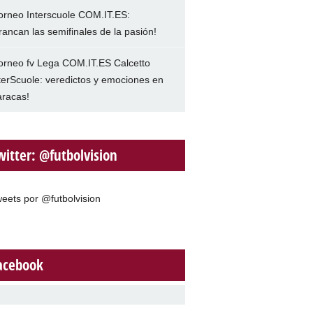
orneo Interscuole COM.IT.ES:
rancan las semifinales de la pasión!
orneo fv Lega COM.IT.ES Calcetto
terScuole: veredictos y emociones en
racas!
witter: @futbolvision
eets por @futbolvision
acebook