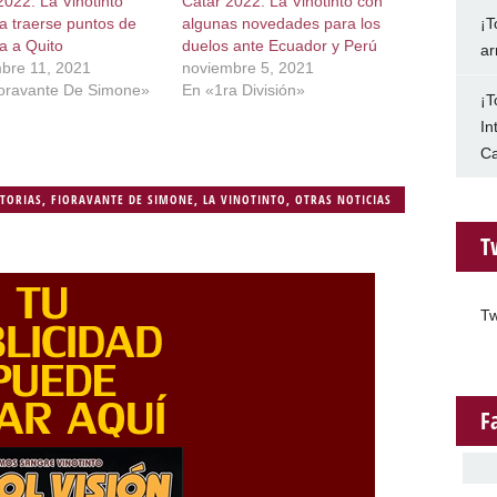
2022: La Vinotinto
Catar 2022: La Vinotinto con
¡T
a traerse puntos de
algunas novedades para los
ta a Quito
duelos ante Ecuador y Perú
ar
bre 11, 2021
noviembre 5, 2021
oravante De Simone»
En «1ra División»
¡T
In
Ca
ATORIAS
,
FIORAVANTE DE SIMONE
,
LA VINOTINTO
,
OTRAS NOTICIAS
T
Tw
F