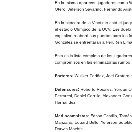
En la misma aparecen jugadores como Wu
Otero, Jeferson Savarino, Fernando Aris
En la bitácora de la Vinotinto está el jue
el estadio Olímpico de la UCV. Ese duelo
capitalino reabrirá sus puertas para los f
González se enfrentarán a Perú (en Lima,
Esta es la lista completa de los jugador
compromisos en las eliminatorias rumbo 
Porteros:
Wuilker Fariñez, Joel Graterol
Defensores:
Roberto Rosales, Yordan Oso
Ferraresi, Daniel Carrillo, Alexander G
Hernández.
Mediocampistas:
Edson Castillo, Tomás
Manzano, Eduard Bello, Yeferson Soteldo
Darwin Machís.