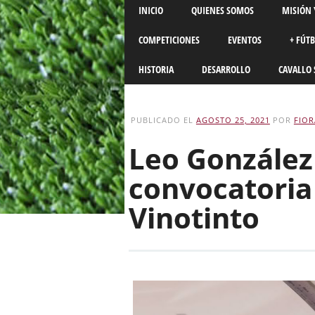
Main menu
Skip
INICIO
QUIENES SOMOS
MISIÓN 
to
content
COMPETICIONES
EVENTOS
+ FÚT
HISTORIA
DESARROLLO
CAVALLO 
PUBLICADO EL
AGOSTO 25, 2021
POR
FIOR
Leo González
convocatoria
Vinotinto