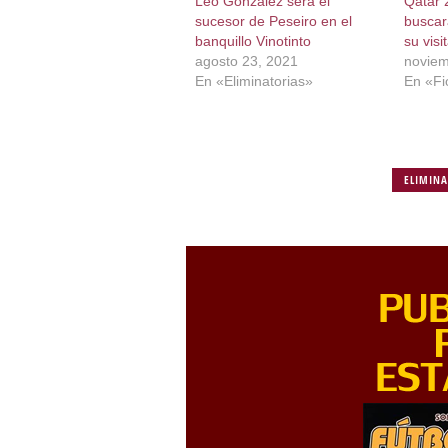
Leo González será el
Qatar 
sucesor de Peseiro en el
buscar
banquillo Vinotinto
su visi
agosto 23, 2021
noviem
En «Eliminatorias»
En «Fi
ELIMIN