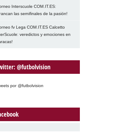
orneo Interscuole COM.IT.ES:
rancan las semifinales de la pasión!
orneo fv Lega COM.IT.ES Calcetto
terScuole: veredictos y emociones en
racas!
witter: @futbolvision
eets por @futbolvision
acebook