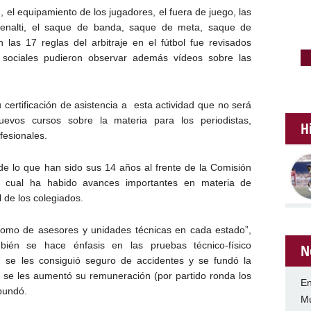
 el equipamiento de los jugadores, el fuera de juego, las
l penalti, el saque de banda, saque de meta, saque de
n las 17 reglas del arbitraje en el fútbol fue revisados
 sociales pudieron observar además vídeos sobre las
 su certificación de asistencia a esta actividad que no será
uevos cursos sobre la materia para los periodistas,
H
fesionales.
de lo que han sido sus 14 años al frente de la Comisión
el cual ha habido avances importantes en materia de
l de los colegiados.
 como de asesores y unidades técnicas en cada estado”,
ambién se hace énfasis en las pruebas técnico-físico
N
as; se les consiguió seguro de accidentes y se fundó la
 y se les aumentó su remuneración (por partido ronda los
En
bundó.
Mu