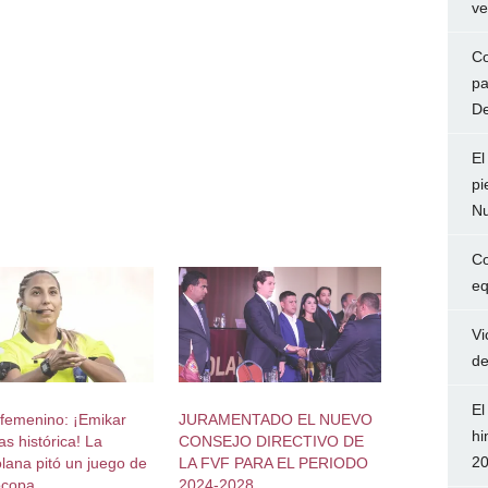
ve
Co
pa
De
El
pi
Nu
Co
eq
Vi
de
El
 femenino: ¡Emikar
JURAMENTADO EL NUEVO
hi
s histórica! La
CONSEJO DIRECTIVO DE
2
lana pitó un juego de
LA FVF PARA EL PERIODO
ocopa
2024-2028