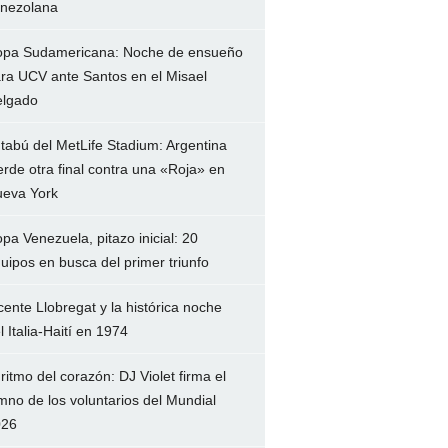
nezolana
pa Sudamericana: Noche de ensueño
ra UCV ante Santos en el Misael
lgado
 tabú del MetLife Stadium: Argentina
erde otra final contra una «Roja» en
eva York
pa Venezuela, pitazo inicial: 20
uipos en busca del primer triunfo
cente Llobregat y la histórica noche
l Italia-Haití en 1974
 ritmo del corazón: DJ Violet firma el
mno de los voluntarios del Mundial
026