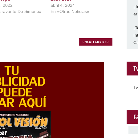
3, 2022
abril 4, 2024
¡T
oravante De Simone»
En «Otras Noticias»
ar
¡T
In
UNCATEGORIZED
Ca
T
Tw
F