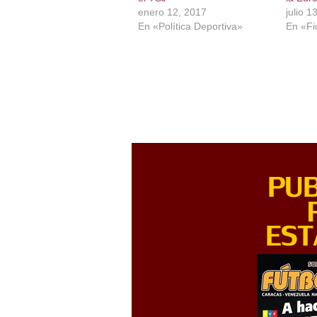
enero 12, 2017
julio 1
En «Política Deportiva»
En «Fi