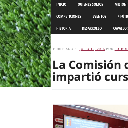
Main menu
Skip
INICIO
QUIENES SOMOS
MISIÓN 
to
content
COMPETICIONES
EVENTOS
+ FÚT
HISTORIA
DESARROLLO
CAVALLO 
PUBLICADO EL
JULIO 12, 2016
POR
FUTBOL
La Comisión 
impartió curs