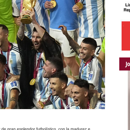
J
e gran esplendor futbolístico, con la madurez e