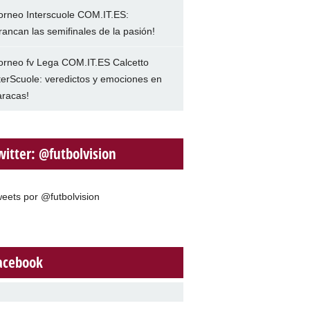
orneo Interscuole COM.IT.ES:
rancan las semifinales de la pasión!
orneo fv Lega COM.IT.ES Calcetto
terScuole: veredictos y emociones en
racas!
witter: @futbolvision
eets por @futbolvision
acebook