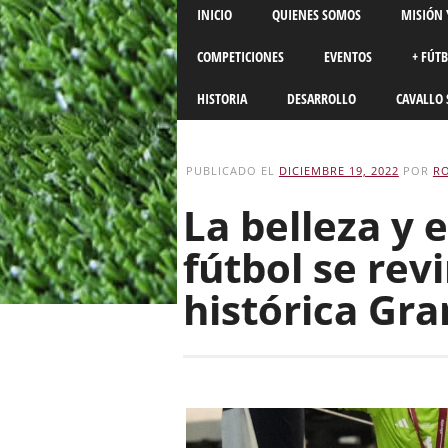
Main menu
Skip
INICIO
QUIENES SOMOS
MISIÓN 
to
content
COMPETICIONES
EVENTOS
+ FÚT
HISTORIA
DESARROLLO
CAVALLO 
PUBLICADO EL
DICIEMBRE 19, 2022
POR
R
La belleza y 
fútbol se rev
histórica Gra