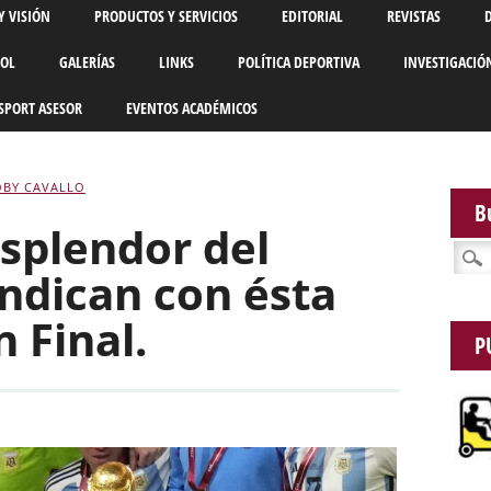
Y VISIÓN
PRODUCTOS Y SERVICIOS
EDITORIAL
REVISTAS
BOL
GALERÍAS
LINKS
POLÍTICA DEPORTIVA
INVESTIGACIÓ
SPORT ASESOR
EVENTOS ACADÉMICOS
OBY CAVALLO
B
esplendor del
Busca
indican con ésta
n Final.
P