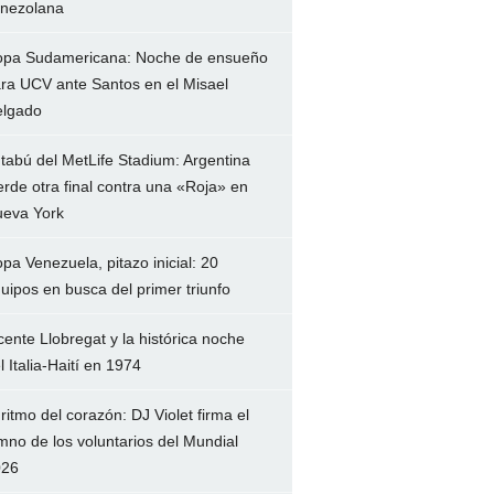
nezolana
pa Sudamericana: Noche de ensueño
ra UCV ante Santos en el Misael
lgado
 tabú del MetLife Stadium: Argentina
erde otra final contra una «Roja» en
eva York
pa Venezuela, pitazo inicial: 20
uipos en busca del primer triunfo
cente Llobregat y la histórica noche
l Italia-Haití en 1974
 ritmo del corazón: DJ Violet firma el
mno de los voluntarios del Mundial
026