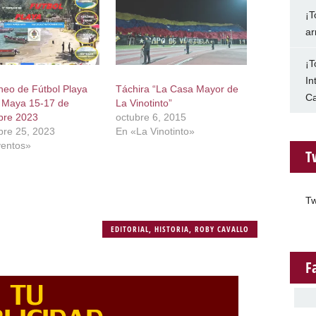
¡T
ar
¡T
In
rneo de Fútbol Playa
Táchira “La Casa Mayor de
Ca
 Maya 15-17 de
La Vinotinto”
bre 2023
octubre 6, 2015
bre 25, 2023
En «La Vinotinto»
entos»
T
Tw
EDITORIAL
,
HISTORIA
,
ROBY CAVALLO
F