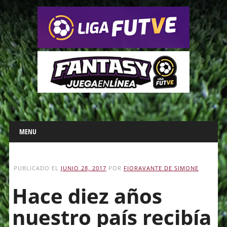
Main menu
Skip
MENU
to
content
PUBLICADO EL
JUNIO 28, 2017
POR
FIORAVANTE DE SIMONE
Hace diez años
nuestro país recibía