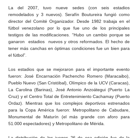
La del 2007, tuvo nueve sedes (con seis estadios
remodelados y 3 nuevos). Serafín Boutureira fungió como
director del Comité Organizador. Desde 1982 trabaja en el
fútbol venezolano por lo que fue uno de los principales
testigos de las modificaciones. “Hubo un cambio porque se
ganaron estadios nuevos y otros reformados. El hecho de
tener más canchas en óptimas condiciones fue un bien para
el fútbol”.
Los estadios que se mejoraron para el importante evento
fueron: José Encarnación Pachencho Romero (Maracaibo),
Pueblo Nuevo (San Cristóbal), Olímpico de la UCV (Caracas),
La Carolina (Barinas), José Antonio Anzoátegui (Puerto La
Cruz) y el Centro Total de Entretenimiento Cachamay (Puerto
Ordaz). Mientras que los complejos deportivos estrenados
para la Copa América fueron: Metropolitano de Cabudare,
Monumental de Maturín (el más grande con aforo para
51.000 espectadores) y Metropolitano de Mérida.
La distribución de los juegos 26 de esa edición fue de la