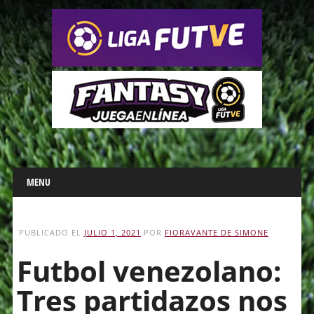
Main menu
Skip
MENU
to
content
PUBLICADO EL
JULIO 1, 2021
POR
FIORAVANTE DE SIMONE
Futbol venezolano:
Tres partidazos nos