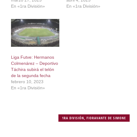
marzo 27, 2025
abril 4, 2025
En «1ra División»
En «1ra División»
Liga Futve: Hermanos
Colmenárez – Deportivo
Táchira subirá el telón
de la segunda fecha
febrero 10, 2023
En «1ra División»
1RA DIVISIÓN
,
FIORAVANTE DE SIMONE