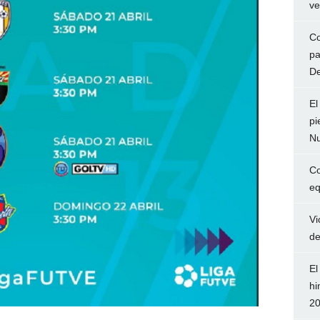
ve
Co
pa
De
El
pi
Nu
Co
eq
Vi
de
El
hi
2