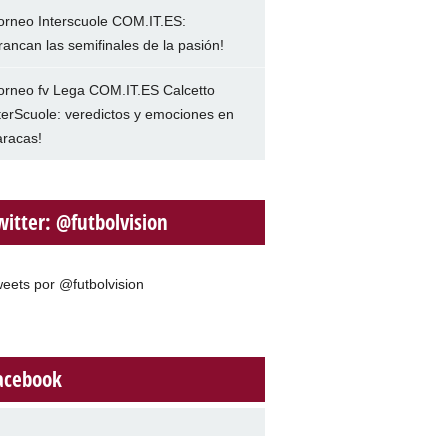
orneo Interscuole COM.IT.ES:
rancan las semifinales de la pasión!
orneo fv Lega COM.IT.ES Calcetto
terScuole: veredictos y emociones en
racas!
witter: @futbolvision
eets por @futbolvision
acebook