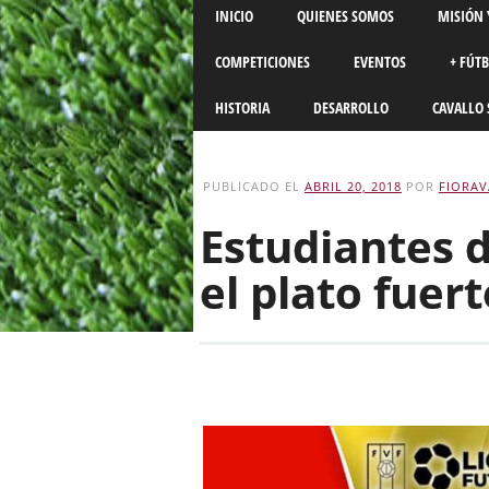
Main menu
Skip
INICIO
QUIENES SOMOS
MISIÓN 
to
content
COMPETICIONES
EVENTOS
+ FÚT
HISTORIA
DESARROLLO
CAVALLO 
PUBLICADO EL
ABRIL 20, 2018
POR
FIORAV
Estudiantes 
el plato fuert