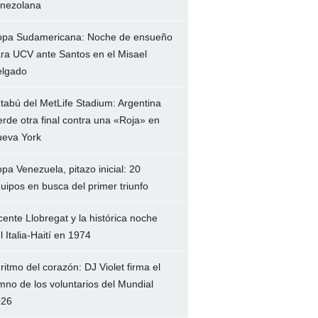
nezolana
pa Sudamericana: Noche de ensueño
ra UCV ante Santos en el Misael
lgado
 tabú del MetLife Stadium: Argentina
erde otra final contra una «Roja» en
eva York
pa Venezuela, pitazo inicial: 20
uipos en busca del primer triunfo
cente Llobregat y la histórica noche
l Italia-Haití en 1974
 ritmo del corazón: DJ Violet firma el
mno de los voluntarios del Mundial
026