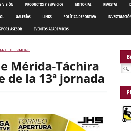
Y VISIÓN
PRODUCTOS Y SERVICIOS
EDITORIAL
REVISTAS
BOL
GALERÍAS
LINKS
POLÍTICA DEPORTIVA
INVESTIGACIÓ
SPORT ASESOR
EVENTOS ACADÉMICOS
ANTE DE SIMONE
B
de Mérida-Táchira
Busca
e de la 13ª jornada
P