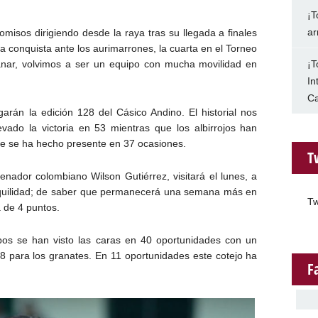
¡T
ar
sos dirigiendo desde la raya tras su llegada a finales
r la conquista ante los aurimarrones, la cuarta en el Torneo
¡T
anar, volvimos a ser un equipo con mucha movilidad en
In
Ca
arán la edición 128 del Cásico Andino. El historial nos
evado la victoria en 53 mientras que los albirrojos han
e se ha hecho presente en 37 ocasiones.
T
renador colombiano Wilson Gutiérrez, visitará el lunes, a
anquilidad; de saber que permanecerá una semana más en
Tw
a de 4 puntos.
ipos se han visto las caras en 40 oportunidades con un
 8 para los granates. En 11 oportunidades este cotejo ha
F