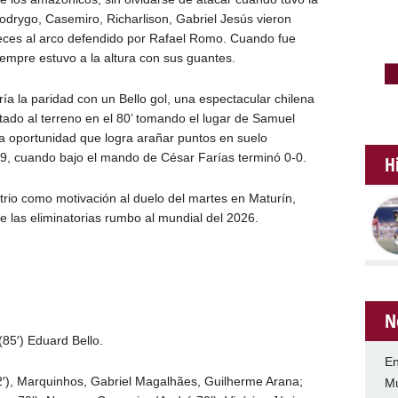
rygo, Casemiro, Richarlison, Gabriel Jesús vieron
veces al arco defendido por Rafael Romo. Cuando fue
iempre estuvo a la altura con sus guantes.
ría la paridad con un Bello gol, una espectacular chilena
tado al terreno en el 80’ tomando el lugar de Samuel
da oportunidad que logra arañar puntos en suelo
09, cuando bajo el mando de César Farías terminó 0-0.
H
atrio como motivación al duelo del martes en Maturín,
de las eliminatorias rumbo al mundial del 2026.
N
(85′) Eduard Bello.
En
2′), Marquinhos, Gabriel Magalhães, Guilherme Arana;
Mu