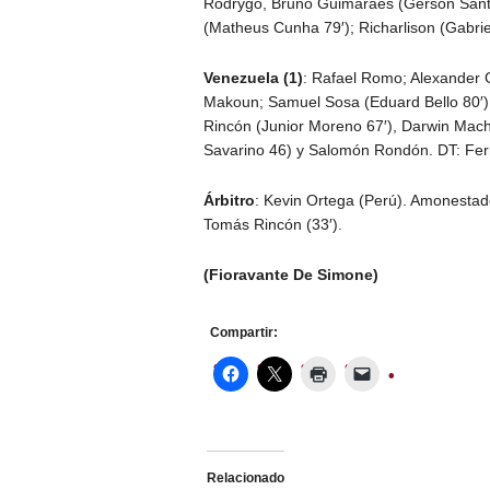
Rodrygo, Bruno Guimaraes (Gerson Santos
(Matheus Cunha 79′); Richarlison (Gabrie
Venezuela (1)
: Rafael Romo; Alexander G
Makoun; Samuel Sosa (Eduard Bello 80′)
Rincón (Junior Moreno 67′), Darwin Machí
Savarino 46) y Salomón Rondón. DT: Fer
Árbitro
: Kevin Ortega (Perú). Amonestados
Tomás Rincón (33′).
(Fioravante De Simone)
Compartir:
Relacionado