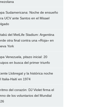
nezolana
pa Sudamericana: Noche de ensueño
ra UCV ante Santos en el Misael
lgado
 tabú del MetLife Stadium: Argentina
erde otra final contra una «Roja» en
eva York
pa Venezuela, pitazo inicial: 20
uipos en busca del primer triunfo
cente Llobregat y la histórica noche
l Italia-Haití en 1974
 ritmo del corazón: DJ Violet firma el
mno de los voluntarios del Mundial
026