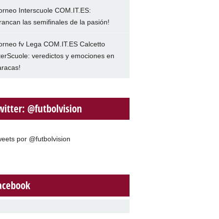
orneo Interscuole COM.IT.ES:
rancan las semifinales de la pasión!
orneo fv Lega COM.IT.ES Calcetto
terScuole: veredictos y emociones en
racas!
witter: @futbolvision
eets por @futbolvision
acebook