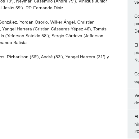
 79′), Neymar, Casemiro (André 79′), Vinícius Júnior
ve
l Jesús 59′). DT: Fernando Diniz.
Co
onzález, Yordan Osorio, Wilker Ángel, Christian
pa
, Yangel Herrera (Cristian Cásseres Yépez 46), Tomás
De
s (Yeferson Soteldo 58′); Sergio Córdova (Jefferson
nando Batista.
El
pi
: Richarlison (56′), André (83′), Yangel Herrera (31′) y
Nu
Co
eq
Vi
de
El
hi
2