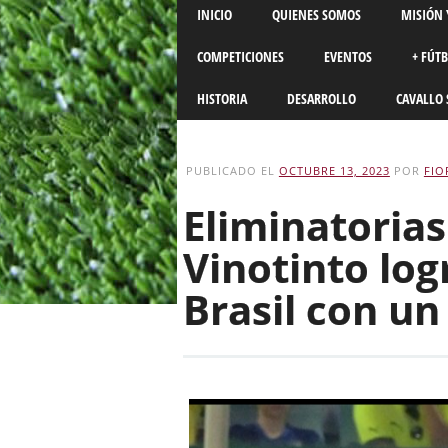
Main menu
Skip
INICIO
QUIENES SOMOS
MISIÓN 
to
content
COMPETICIONES
EVENTOS
+ FÚT
HISTORIA
DESARROLLO
CAVALLO 
PUBLICADO EL
OCTUBRE 13, 2023
POR
FIO
Eliminatorias
Vinotinto lo
Brasil con un