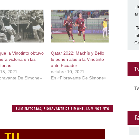
¡T
ar
¡T
In
Ca
que la Vinotinto obtuvo
Qatar 2022: Machís y Bello
era victoria en las
le ponen alas a la Vinotinto
torias
ante Ecuador
T
15, 2021
octubre 10, 2021
oravante De Simone»
En «Fioravante De Simone»
Tw
ELIMINATORIAS
,
FIORAVANTE DE SIMONE
,
LA VINOTINTO
F