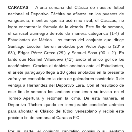
CARACAS –
A una semana del Clásico de nuestro fútbol
nacional el Deportivo Táchira se afianza en los puestos de
vanguardia, mientras que su acérrimo rival, el Caracas, no
logra encontrar la fórmula de la victoria. Este fin de semana,
el carrusel aurinegro derrotó de manera categórica (1-4) al
Estudiantes de Mérida. Los tantos del conjunto que dirige
Santiago Escobar fueron anotados por Víctor Aquino (23’ e
63’), Edgar Pérez Greco (29’) y Samuel Sosa (90 + 2’). En
tanto que Rosmel Villanueva (41’) anotó el único gol de los
académicos. Gracias al doblete anotado ante el Estudiantes,
el ariete paraguayo llega a 10 goles anotados en la presente
zafra y se consolida en la cima de goleadores sacándole 3 de
ventaja a Hernández del Deportivo Lara. Con el resultado de
este fin de semana los andinos mantienen su invicto en el
Torneo Apertura y retoman la cima. De esta manera, el
Deportivo Táchira queda en inmejorable condición anímica
para afrontar el Clásico del fútbol venezolano y recibir este
próximo fin de semana al Caracas F.C.
Por su parte, el conjunto capitalino consiguió su séptimo