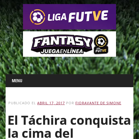
Main menu
Skip
MENU
to
content
PUBLICADO EL
ABRIL 17, 2017
POR
FIORAVANTE DE SIMONE
El Táchira conquista
la cima del