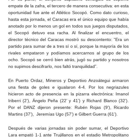
empate de la zafra, el tercero de manera consecutiva: en esta
oportunidad fue ante el Atlético Socopó. Como dato curioso,
hasta esta jornada, el Caracas era el único equipo que había
anotado por lo menos un gol en todos sus juegos disputados,
el Socopó detuvo esa racha. Al finalizar el encuentro, el
director técnico del Caracas mostró su descontento: “Era un
partido para sumar de a tres sí o sí, porque la mayoría de los
rivales empataron y podíamos acercarnos al grupo de los
ocho. Socopó se cerró bien atrás, jugó su partido y nosotros
no supimos descifrarlo, nos faltó tranquilidad”.
En Puerto Ordaz, Mineros y Deportivo Anzoátegui armaron
una fiesta de goles e igualaron 4-4. Por los negriazules
hicieron acto de presencia en la pizarra electrónica: Imanol
Iriberri (2’), Ángelo Peña (22’ y 41’) y Richard Blanco (32’).
Por el DANZ dijeron presente: Rubén Rojas (9’), Ricardo
Martins (37’), Jeremías Ugo (57’) e Gilbert Guerra (61’).
Después de varias jornadas sin poder sumar, el Deportivo
Lara empató 1-1 ante Trujillanos en el estadio Metropolitano