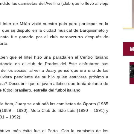
ido las camisetas del Avellino (club que lo llevó al viejo
Inter de Milán visitó nuestro país para participar en la
 que se disputó en la ciudad musical de Barquisimeto y
onato fue ganado por el club neroazzurro después de
orto.
M
en que el Inter hizo una parada en el Centro Italiano
tancia en el club de Prados del Este disfrutaron sus
no de los socios, al ver a Juary pensó que era uno de los
estuviera pendiente de su hijo quien estuviera próximo a
sa? Descubrir que el joven atlético que tenía delante de
útbol brasilero, estrella del fútbol italiano.
 la bota, Juary se enfundó las camisetas de Oporto (1985
 (1989 – 1990), Moto Club de São Luís (1990 – 1991) y
991 – 1992).
btuvo más éxito fue el Porto. Con la camiseta de los