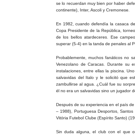
se lo recuerdan muy bien por haber defend
continente), Inter, Ascoli y Cremonese.
En 1982, cuando defendía la casaca del 
Copa Presidente de la República, torneo
de los bellos atardeceres. Ese campe
superar (5-4) en la tanda de penales al P
Probablemente, muchos fanáticos no sab
Venezolano de Caracas. Durante su es
instalaciones, entre ellas la piscina. U
salvavidas del Italo y le solicitó que 
zambullirse al agua. ¿Cuál fue su sorpre
él no era un salvavidas sino un jugador de f
Después de su experiencia en el país de
– 1988), Portuguesa Desportos, Santos
Vitória Futebol Clube (Espírito Santo) (1
Sin duda alguna, el club con el que o