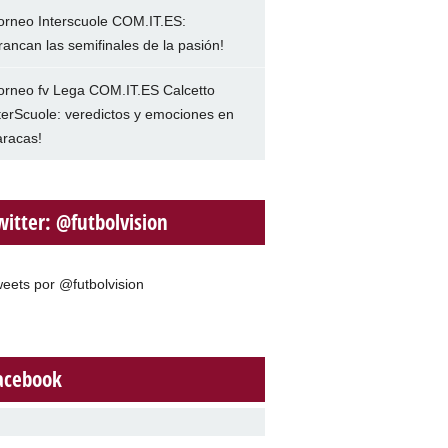
orneo Interscuole COM.IT.ES:
rancan las semifinales de la pasión!
orneo fv Lega COM.IT.ES Calcetto
terScuole: veredictos y emociones en
racas!
witter: @futbolvision
eets por @futbolvision
acebook