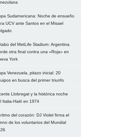
nezolana
pa Sudamericana: Noche de ensueño
ra UCV ante Santos en el Misael
lgado
 tabú del MetLife Stadium: Argentina
erde otra final contra una «Roja» en
eva York
pa Venezuela, pitazo inicial: 20
uipos en busca del primer triunfo
cente Llobregat y la histórica noche
l Italia-Haití en 1974
 ritmo del corazón: DJ Violet firma el
mno de los voluntarios del Mundial
026