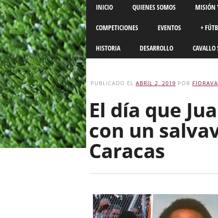
Main menu
Skip
INICIO
QUIENES SOMOS
MISIÓN 
to
content
COMPETICIONES
EVENTOS
+ FÚT
HISTORIA
DESARROLLO
CAVALLO 
PUBLICADO EL
ABRIL 2, 2019
POR
FIORAVA
El día que Ju
con un salvav
Caracas