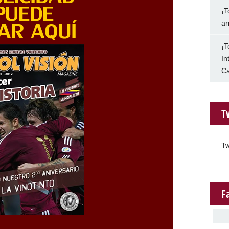
¡T
ar
¡T
In
Ca
T
Tw
F