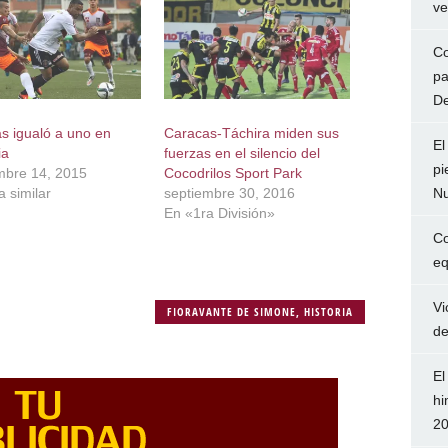
ve
Co
pa
De
s igualó a uno en
Caracas-Táchira miden sus
El
ia
fuerzas en el silencio del
pi
mbre 14, 2015
Cocodrilos Sport Park
Nu
 similar
septiembre 30, 2016
En «1ra División»
Co
eq
Vi
FIORAVANTE DE SIMONE
,
HISTORIA
de
El
hi
2